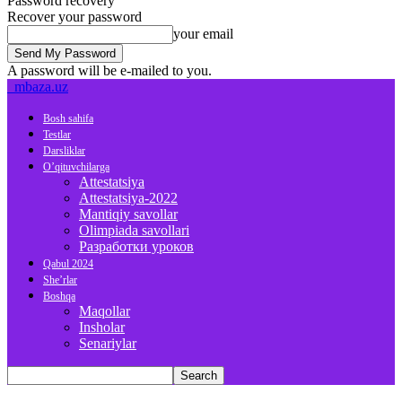
Password recovery
Recover your password
your email
A password will be e-mailed to you.
mbaza.uz
Bosh sahifa
Testlar
Darsliklar
O’qituvchilarga
Attestatsiya
Attestatsiya-2022
Mantiqiy savollar
Olimpiada savollari
Разработки уроков
Qabul 2024
She’rlar
Boshqa
Maqollar
Insholar
Senariylar