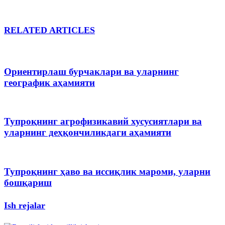
RELATED ARTICLES
Ориентирлаш бурчаклари ва уларнинг
географик аҳамияти
Тупроқнинг агрофизикавий хусусиятлари ва
уларнинг деҳқончиликдаги аҳамияти
Тупроқнинг ҳаво ва иссиқлик мароми, уларни
бошқариш
Ish rejalar