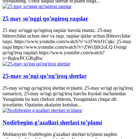
foydalaning. Ustoz haqida sherlar to'plami sizga...
25 may so’nggi qo’ngiroq raqslar
25 may so'nggi qo'ngiroq raqslar havola etamiz. 25-may
bitiruvchilar uchun sher va raqs. raqslar qizlar uchun.Bitiruvchilar
raqsi. https://www.youtube.com/watch?v=x1FWnJ1Cqkc 25-may
raqsi https://www.youtube.com/watch?v=ZWcIj0r2oLQ Oxirgi
qo'ng'iroq raqslari https://www.youtube.com/watch?
v=BqkwPCGRqBw
25-may so’ngi qo’ng’iroq sherlar
25-may so'ngi qo'ng'iroq sherlar to'plami. 25-may so'ngi qo'ng'iroq
ssenariysi, 25-may so'ngi qo'ng'iroq barcha foydali ma'lumotlar.
Yuragimda bu kun cheksiz ehtirom, Yuragimdan chiqar dil
izxorlarim. Opalarim akalarim ketishar...
Nodirbegim g’azallari sherlari to’plami
Mohlaroyim Nodirbegim g'azallari sherlari to'plami taqdim