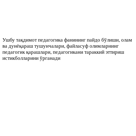
Ушбу тақдимот педагогика фанининг пайдо бўлиши, олам
ва дунёқараш тушунчалари, файласуф олимларнинг
педагогик қарашлари, педагогикани тараккий эттириш
истикболларини ўрганади