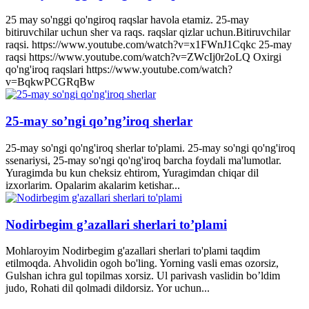
25 may so'nggi qo'ngiroq raqslar havola etamiz. 25-may
bitiruvchilar uchun sher va raqs. raqslar qizlar uchun.Bitiruvchilar
raqsi. https://www.youtube.com/watch?v=x1FWnJ1Cqkc 25-may
raqsi https://www.youtube.com/watch?v=ZWcIj0r2oLQ Oxirgi
qo'ng'iroq raqslari https://www.youtube.com/watch?
v=BqkwPCGRqBw
25-may so’ngi qo’ng’iroq sherlar
25-may so'ngi qo'ng'iroq sherlar to'plami. 25-may so'ngi qo'ng'iroq
ssenariysi, 25-may so'ngi qo'ng'iroq barcha foydali ma'lumotlar.
Yuragimda bu kun cheksiz ehtirom, Yuragimdan chiqar dil
izxorlarim. Opalarim akalarim ketishar...
Nodirbegim g’azallari sherlari to’plami
Mohlaroyim Nodirbegim g'azallari sherlari to'plami taqdim
etilmoqda. Ahvolidin ogoh bo'ling. Yorning vasli emas ozorsiz,
Gulshan ichra gul topilmas xorsiz. Ul parivash vaslidin bo’ldim
judo, Rohati dil qolmadi dildorsiz. Yor uchun...