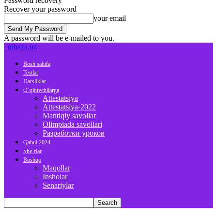
Password recovery
Recover your password
your email
A password will be e-mailed to you.
mbaza.uz
Bosh sahifa
Testlar
Darsliklar
O’qituvchilarga
Attestatsiya
Attestatsiya-2022
Mantiqiy savollar
Olimpiada savollari
Разработки уроков
Qabul 2024
She’rlar
Boshqa
Maqollar
Insholar
Senariylar