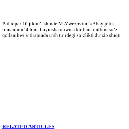
Bul topar 10 jıldın’ ishinde M.A’wezovtın’ «Abay jolı»
romanının’ 4 tomı boyınsha ulıwma ko’lemi million so’z
qollanılıwı a’tirapında u’sh tu’rdegi so’zlikti du’zip shıqtı
RELATED ARTICLES