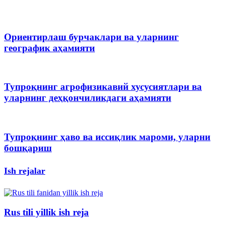
Ориентирлаш бурчаклари ва уларнинг
географик аҳамияти
Тупроқнинг агрофизикавий хусусиятлари ва
уларнинг деҳқончиликдаги аҳамияти
Тупроқнинг ҳаво ва иссиқлик мароми, уларни
бошқариш
Ish rejalar
Rus tili yillik ish reja