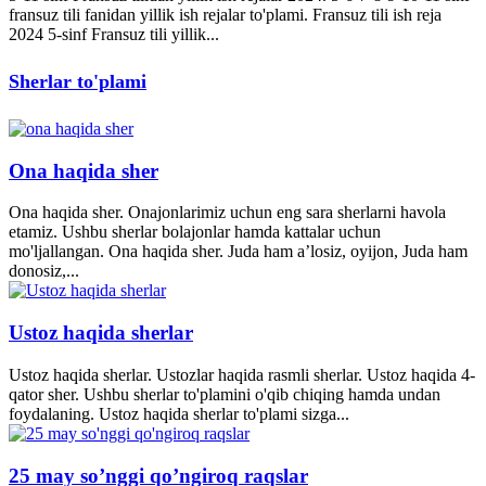
fransuz tili fanidan yillik ish rejalar to'plami. Fransuz tili ish reja
2024 5-sinf Fransuz tili yillik...
Sherlar to'plami
Ona haqida sher
Ona haqida sher. Onajonlarimiz uchun eng sara sherlarni havola
etamiz. Ushbu sherlar bolajonlar hamda kattalar uchun
mo'ljallangan. Ona haqida sher. Juda ham a’losiz, oyijon, Juda ham
donosiz,...
Ustoz haqida sherlar
Ustoz haqida sherlar. Ustozlar haqida rasmli sherlar. Ustoz haqida 4-
qator sher. Ushbu sherlar to'plamini o'qib chiqing hamda undan
foydalaning. Ustoz haqida sherlar to'plami sizga...
25 may so’nggi qo’ngiroq raqslar