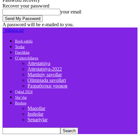
Password recovery
Recover your password
your email
A password will be e-mailed to you.
mbaza.uz
Bosh sahifa
Testlar
Darsliklar
O’qituvchilarga
Attestatsiya
Attestatsiya-2022
Mantiqiy savollar
Olimpiada savollari
Разработки уроков
Qabul 2024
She’rlar
Boshqa
Maqollar
Insholar
Senariylar