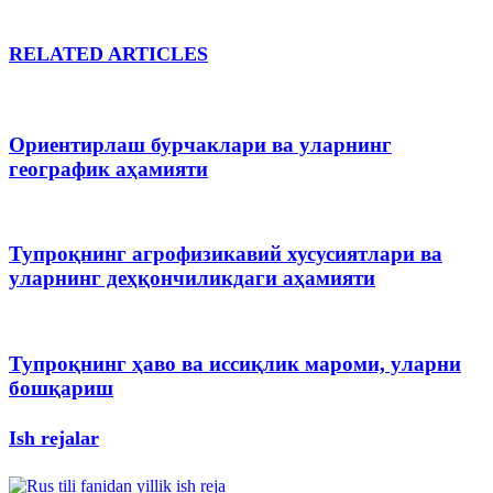
RELATED ARTICLES
Ориентирлаш бурчаклари ва уларнинг
географик аҳамияти
Тупроқнинг агрофизикавий хусусиятлари ва
уларнинг деҳқончиликдаги аҳамияти
Тупроқнинг ҳаво ва иссиқлик мароми, уларни
бошқариш
Ish rejalar