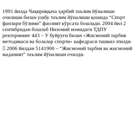
1991 йилда Чақириққача ҳарбий таълим йўналиши
очилиши билан ушбу таълим йўналиши қошида “Спорт
фанлари бўлими” фаолият кўрсата бошлади. 2004 йил 2
сентябридан бошлаб Низомий номидаги ТДПУ
ректорининг 443 – У буйруғи билан «Жисмоний тарбия
методикаси ва болалар спорти» кафедраси ташкил этилди.
￿ 2006 йилдан 5141900 – “Жисмоний тарбия ва жисмоний
маданият” таълим йўналиши очилди.