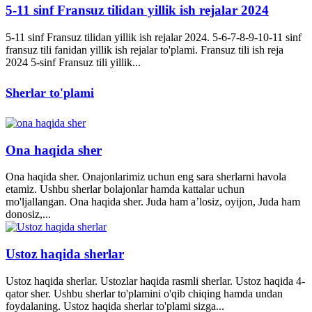
5-11 sinf Fransuz tilidan yillik ish rejalar 2024
5-11 sinf Fransuz tilidan yillik ish rejalar 2024. 5-6-7-8-9-10-11 sinf
fransuz tili fanidan yillik ish rejalar to'plami. Fransuz tili ish reja
2024 5-sinf Fransuz tili yillik...
Sherlar to'plami
Ona haqida sher
Ona haqida sher. Onajonlarimiz uchun eng sara sherlarni havola
etamiz. Ushbu sherlar bolajonlar hamda kattalar uchun
mo'ljallangan. Ona haqida sher. Juda ham a’losiz, oyijon, Juda ham
donosiz,...
Ustoz haqida sherlar
Ustoz haqida sherlar. Ustozlar haqida rasmli sherlar. Ustoz haqida 4-
qator sher. Ushbu sherlar to'plamini o'qib chiqing hamda undan
foydalaning. Ustoz haqida sherlar to'plami sizga...