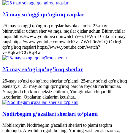
25 may so’nggi qo’ngiroq raqslar
25 may so'nggi qo'ngiroq raqslar havola etamiz. 25-may
bitiruvchilar uchun sher va raqs. raqslar qizlar uchun.Bitiruvchilar
raqsi. https://www.youtube.com/watch?v=x1FWnJ1Cqkc 25-may
raqsi https://www.youtube.com/watch?v=ZWcIj0r2oLQ Oxirgi
qo'ng'iroq raqslari https://www.youtube.com/watch?
v=BqkwPCGRqBw
25-may so’ngi qo’ng’iroq sherlar
25-may so'ngi qo'ng'iroq sherlar to'plami. 25-may so'ngi qo'ng'iroq
ssenariysi, 25-may so'ngi qo'ng'iroq barcha foydali ma'lumotlar.
Yuragimda bu kun cheksiz ehtirom, Yuragimdan chiqar dil
izxorlarim. Opalarim akalarim ketishar...
Nodirbegim g’azallari sherlari to’plami
Mohlaroyim Nodirbegim g'azallari sherlari to'plami taqdim
etilmoqda. Ahvolidin ogoh bo'ling. Yorning vasli emas ozorsiz,