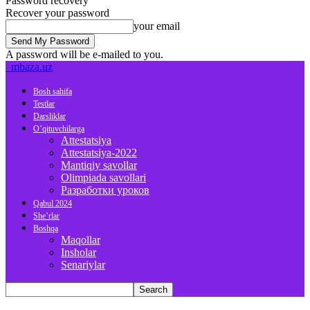
Password recovery
Recover your password
your email
A password will be e-mailed to you.
mbaza.uz
Bosh sahifa
Testlar
Darsliklar
O’qituvchilarga
Attestatsiya
Attestatsiya-2022
Mantiqiy savollar
Olimpiada savollari
Разработки уроков
Qabul 2024
She’rlar
Boshqa
Maqollar
Insholar
Senariylar