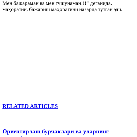
Мен бажараман ва мен тушунаман!!!” деганида,
маҳоратни, бажариш маҳоратини назарда тутган эди.
RELATED ARTICLES
Ориентирлаш бурчаклари ва уларнинг