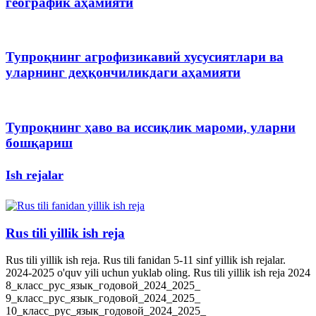
географик аҳамияти
Тупроқнинг агрофизикавий хусусиятлари ва
уларнинг деҳқончиликдаги аҳамияти
Тупроқнинг ҳаво ва иссиқлик мароми, уларни
бошқариш
Ish rejalar
Rus tili yillik ish reja
Rus tili yillik ish reja. Rus tili fanidan 5-11 sinf yillik ish rejalar.
2024-2025 o'quv yili uchun yuklab oling. Rus tili yillik ish reja 2024
8_класс_рус_язык_годовой_2024_2025_
9_класс_рус_язык_годовой_2024_2025_
10_класс_рус_язык_годовой_2024_2025_