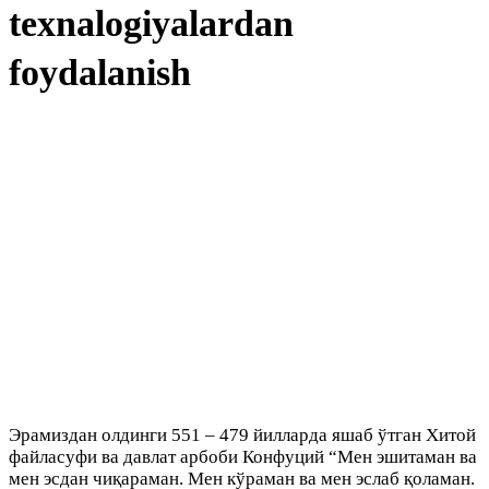
texnalogiyalardan
foydalanish
Эрамиздан олдинги 551 – 479 йилларда яшаб ўтган Хитой
файласуфи ва давлат арбоби Конфуций “Мен эшитаман ва
мен эсдан чиқараман. Мен кўраман ва мен эслаб қоламан.