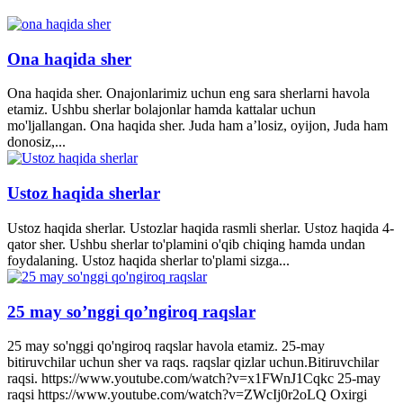
Ona haqida sher
Ona haqida sher. Onajonlarimiz uchun eng sara sherlarni havola
etamiz. Ushbu sherlar bolajonlar hamda kattalar uchun
mo'ljallangan. Ona haqida sher. Juda ham a’losiz, oyijon, Juda ham
donosiz,...
Ustoz haqida sherlar
Ustoz haqida sherlar. Ustozlar haqida rasmli sherlar. Ustoz haqida 4-
qator sher. Ushbu sherlar to'plamini o'qib chiqing hamda undan
foydalaning. Ustoz haqida sherlar to'plami sizga...
25 may so’nggi qo’ngiroq raqslar
25 may so'nggi qo'ngiroq raqslar havola etamiz. 25-may
bitiruvchilar uchun sher va raqs. raqslar qizlar uchun.Bitiruvchilar
raqsi. https://www.youtube.com/watch?v=x1FWnJ1Cqkc 25-may
raqsi https://www.youtube.com/watch?v=ZWcIj0r2oLQ Oxirgi