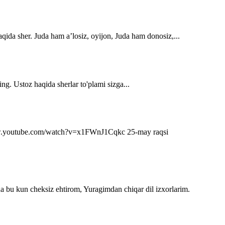
qida sher. Juda ham a’losiz, oyijon, Juda ham donosiz,...
ng. Ustoz haqida sherlar to'plami sizga...
s://www.youtube.com/watch?v=x1FWnJ1Cqkc 25-may raqsi
da bu kun cheksiz ehtirom, Yuragimdan chiqar dil izxorlarim.