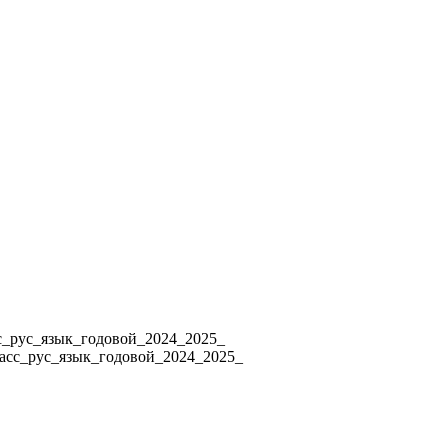
4 8_класс_рус_язык_годовой_2024_2025_
ласс_рус_язык_годовой_2024_2025_