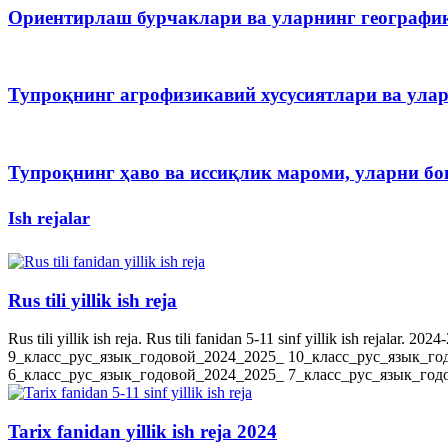
Ориентирлаш бурчаклари ва уларнинг географи
Тупроқнинг агрофизикавий хусусиятлари ва ула
Тупроқнинг ҳаво ва иссиқлик мароми, уларни 
Ish rejalar
Rus tili yillik ish reja
Rus tili yillik ish reja. Rus tili fanidan 5-11 sinf yillik ish rejala
9_класс_рус_язык_годовой_2024_2025_ 10_класс_рус_язык_го
6_класс_рус_язык_годовой_2024_2025_ 7_класс_рус_язык_годов
Tarix fanidan yillik ish reja 2024