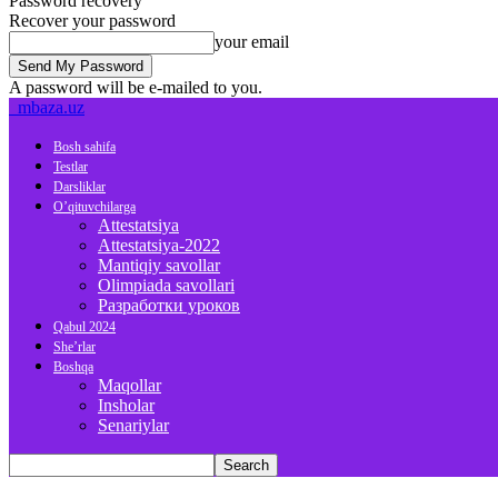
Password recovery
Recover your password
your email
A password will be e-mailed to you.
mbaza.uz
Bosh sahifa
Testlar
Darsliklar
O’qituvchilarga
Attestatsiya
Attestatsiya-2022
Mantiqiy savollar
Olimpiada savollari
Разработки уроков
Qabul 2024
She’rlar
Boshqa
Maqollar
Insholar
Senariylar