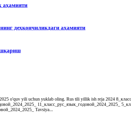
к аҳамияти
рнинг деҳқончиликдаги аҳамияти
бошқариш
r. 2024-2025 o'quv yili uchun yuklab oling. Rus tili yillik ish reja 202
довой_2024_2025_ 11_класс_рус_язык_годовой_2024_2025_ 5_к
ой_2024_2025_ Tavsiya...