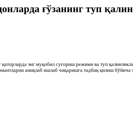
донларда ғўзанинг туп қали
 қаторларда энг муқобил суғориш режими ва туп қалинликла
риантларни аниқлаб ишлаб чиқаришга тадбиқ қилиш бўйича 