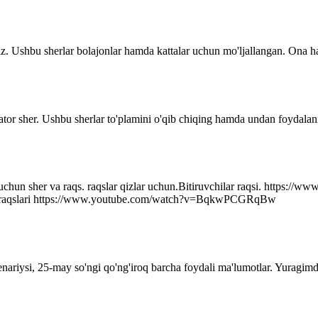
z. Ushbu sherlar bolajonlar hamda kattalar uchun mo'ljallangan. Ona ha
ator sher. Ushbu sherlar to'plamini o'qib chiqing hamda undan foydalani
r uchun sher va raqs. raqslar qizlar uchun.Bitiruvchilar raqsi. http
q raqslari https://www.youtube.com/watch?v=BqkwPCGRqBw
senariysi, 25-may so'ngi qo'ng'iroq barcha foydali ma'lumotlar. Yuragim