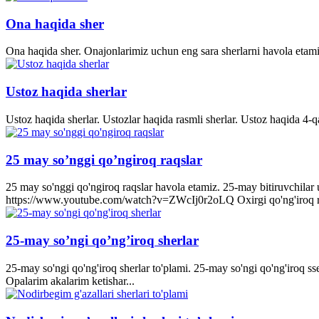
Ona haqida sher
Ona haqida sher. Onajonlarimiz uchun eng sara sherlarni havola etami
Ustoz haqida sherlar
Ustoz haqida sherlar. Ustozlar haqida rasmli sherlar. Ustoz haqida 4-q
25 may so’nggi qo’ngiroq raqslar
25 may so'nggi qo'ngiroq raqslar havola etamiz. 25-may bitiruvchila
https://www.youtube.com/watch?v=ZWcIj0r2oLQ Oxirgi qo'ng'iro
25-may so’ngi qo’ng’iroq sherlar
25-may so'ngi qo'ng'iroq sherlar to'plami. 25-may so'ngi qo'ng'iroq s
Opalarim akalarim ketishar...