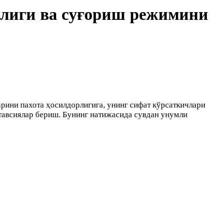
нлиги ва суғориш режимини
рини пахота ҳосилдорлигига, унинг сифат кўрсаткичлари
тавсиялар бериш. Бунинг натижасида сувдан унумли