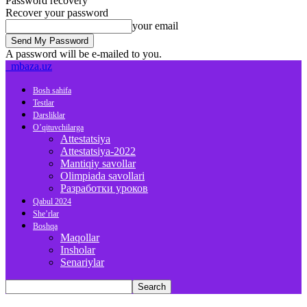
Password recovery
Recover your password
your email
A password will be e-mailed to you.
mbaza.uz
Bosh sahifa
Testlar
Darsliklar
O’qituvchilarga
Attestatsiya
Attestatsiya-2022
Mantiqiy savollar
Olimpiada savollari
Разработки уроков
Qabul 2024
She’rlar
Boshqa
Maqollar
Insholar
Senariylar