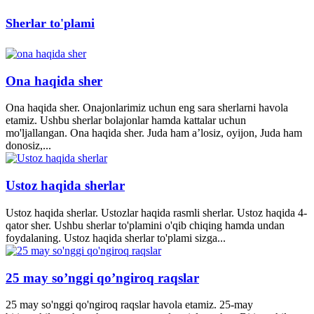
Sherlar to'plami
Ona haqida sher
Ona haqida sher. Onajonlarimiz uchun eng sara sherlarni havola
etamiz. Ushbu sherlar bolajonlar hamda kattalar uchun
mo'ljallangan. Ona haqida sher. Juda ham a’losiz, oyijon, Juda ham
donosiz,...
Ustoz haqida sherlar
Ustoz haqida sherlar. Ustozlar haqida rasmli sherlar. Ustoz haqida 4-
qator sher. Ushbu sherlar to'plamini o'qib chiqing hamda undan
foydalaning. Ustoz haqida sherlar to'plami sizga...
25 may so’nggi qo’ngiroq raqslar
25 may so'nggi qo'ngiroq raqslar havola etamiz. 25-may