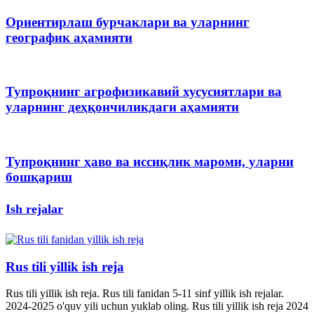
Ориентирлаш бурчаклари ва уларнинг
географик аҳамияти
Тупроқнинг агрофизикавий хусусиятлари ва
уларнинг деҳқончиликдаги аҳамияти
Тупроқнинг ҳаво ва иссиқлик мароми, уларни
бошқариш
Ish rejalar
Rus tili yillik ish reja
Rus tili yillik ish reja. Rus tili fanidan 5-11 sinf yillik ish rejalar.
2024-2025 o'quv yili uchun yuklab oling. Rus tili yillik ish reja 2024