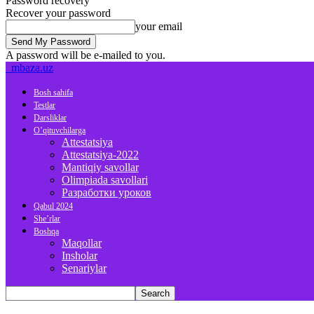
Password recovery
Recover your password
your email
A password will be e-mailed to you.
mbaza.uz
Bosh sahifa
Testlar
Darsliklar
O’qituvchilarga
Attestatsiya
Attestatsiya-2022
Mantiqiy savollar
Olimpiada savollari
Разработки уроков
Qabul 2024
She’rlar
Boshqa
Maqollar
Insholar
Senariylar