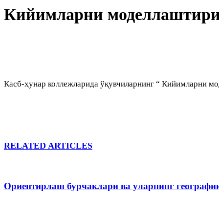
Кийимларни моделлаштири
Касб-ҳунар коллежларида ўқувчиларнинг “ Кийимларни мо
RELATED ARTICLES
Ориентирлаш бурчаклари ва уларнинг географи