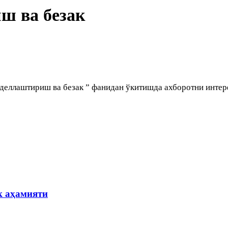
ш ва безак
деллаштириш ва безак ” фанидан ўкитишда ахборотни инте
к аҳамияти