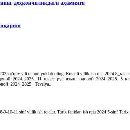
рнинг деҳқончиликдаги аҳамияти
бошқариш
r. 2024-2025 o'quv yili uchun yuklab oling. Rus tili yillik ish reja 202
довой_2024_2025_ 11_класс_рус_язык_годовой_2024_2025_ 5_к
ой_2024_2025_ Tavsiya...
9-10-11 sinf yillik ish rejalar. Tarix fanidan ish reja 2024 5-sinf Tarix 