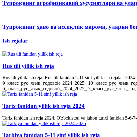
Тупроқнинг агрофизикавий хусусиятлари ва ула
Тупроқнинг ҳаво ва иссиқлик мароми, уларни 
Ish rejalar
Rus tili yillik ish reja
Rus tili yillik ish reja. Rus tili fanidan 5-11 sinf yillik ish rejala
9_класс_рус_язык_годовой_2024_2025_ 10_класс_рус_язык_го
6_класс_рус_язык_годовой_2024_2025_ 7_класс_рус_язык_годов
Tarix fanidan yillik ish reja 2024
Tarix fanidan ish reja 2024. O'zbekiston va jahon tarixi fanidan 5-6-7-8-
Tarbiya fanidan 5-11 sinf yillik ish reja