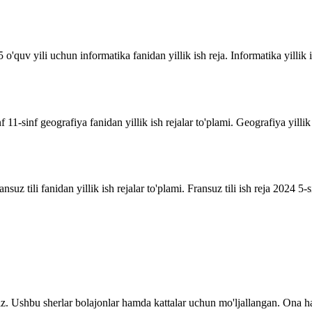
o'quv yili uchun informatika fanidan yillik ish reja. Informatika yillik i
inf 11-sinf geografiya fanidan yillik ish rejalar to'plami. Geografiya yill
suz tili fanidan yillik ish rejalar to'plami. Fransuz tili ish reja 2024 5-sin
z. Ushbu sherlar bolajonlar hamda kattalar uchun mo'ljallangan. Ona ha