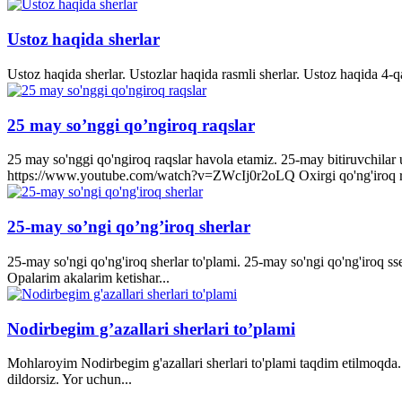
Ustoz haqida sherlar
Ustoz haqida sherlar. Ustozlar haqida rasmli sherlar. Ustoz haqida 4-q
25 may so’nggi qo’ngiroq raqslar
25 may so'nggi qo'ngiroq raqslar havola etamiz. 25-may bitiruvchila
https://www.youtube.com/watch?v=ZWcIj0r2oLQ Oxirgi qo'ng'iro
25-may so’ngi qo’ng’iroq sherlar
25-may so'ngi qo'ng'iroq sherlar to'plami. 25-may so'ngi qo'ng'iroq s
Opalarim akalarim ketishar...
Nodirbegim g’azallari sherlari to’plami
Mohlaroyim Nodirbegim g'azallari sherlari to'plami taqdim etilmoqda. 
dildorsiz. Yor uchun...