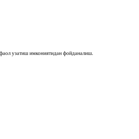
рфаол узатиш имкониятидан фойданалиш.