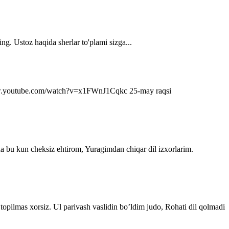
ng. Ustoz haqida sherlar to'plami sizga...
s://www.youtube.com/watch?v=x1FWnJ1Cqkc 25-may raqsi
da bu kun cheksiz ehtirom, Yuragimdan chiqar dil izxorlarim.
topilmas xorsiz. Ul parivash vaslidin bo’ldim judo, Rohati dil qolmadi