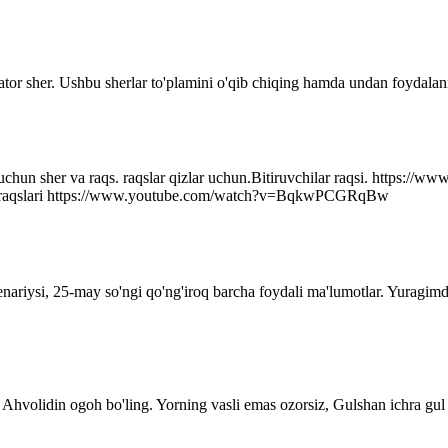
ator sher. Ushbu sherlar to'plamini o'qib chiqing hamda undan foydalani
r uchun sher va raqs. raqslar qizlar uchun.Bitiruvchilar raqsi. http
q raqslari https://www.youtube.com/watch?v=BqkwPCGRqBw
senariysi, 25-may so'ngi qo'ng'iroq barcha foydali ma'lumotlar. Yuragim
Ahvolidin ogoh bo'ling. Yorning vasli emas ozorsiz, Gulshan ichra gul 