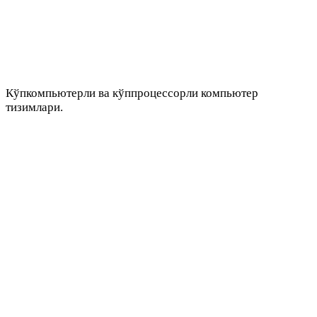
Кўпкомпьютерли ва кўппроцессорли компьютер
тизимлари.