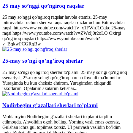
25 may so’nggi qo’ngiroq raqslar
25 may so'nggi qo'ngiroq raqslar havola etamiz. 25-may
bitiruvchilar uchun sher va raqs. raqslar qizlar uchun.Bitiruvchilar
raqsi. https://www.youtube.com/watch?v=x1FWnJ1Cqkc 25-may
raqsi https://www.youtube.com/watch?v=ZWcIj0r2oLQ Oxirgi
qo'ng'iroq raqslari https://www.youtube.com/watch?
v=BqkwPCGRqBw
25-may so’ngi qo’ng’iroq sherlar
25-may so'ngi qo'ng'iroq sherlar to'plami. 25-may so'ngi qo'ng'iroq
ssenariysi, 25-may so'ngi qo'ng'iroq barcha foydali ma'lumotlar.
Yuragimda bu kun cheksiz ehtirom, Yuragimdan chiqar dil
izxorlarim. Opalarim akalarim ketishar...
Nodirbegim g’azallari sherlari to’plami
Mohlaroyim Nodirbegim g'azallari sherlari to'plami taqdim
etilmoqda. Ahvolidin ogoh bo'ling. Yorning vasli emas ozorsiz,
Gulshan ichra gul topilmas xorsiz. Ul parivash vaslidin bo’ldim
judo, Rohati dil qolmadi dildorsiz. Yor uchun...