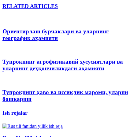
RELATED ARTICLES
Ориентирлаш бурчаклари ва уларнинг
географик аҳамияти
Тупроқнинг агрофизикавий хусусиятлари ва
уларнинг деҳқончиликдаги аҳамияти
Тупроқнинг ҳаво ва иссиқлик мароми, уларни
бошқариш
Ish rejalar