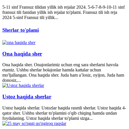
5-11 sinf Fransuz tilidan yillik ish rejalar 2024. 5-6-7-8-9-10-11 sinf
fransuz tili fanidan yillik ish rejalar to'plami. Fransuz tili ish reja
2024 5-sinf Fransuz tili yillik...
Sherlar to'plami
Ona haqida sher
Ona haqida sher. Onajonlarimiz uchun eng sara sherlarni havola
etamiz. Ushbu sherlar bolajonlar hamda kattalar uchun
mo'ljallangan. Ona haqida sher. Juda ham a’losiz, oyijon, Juda ham
donosiz,...
Ustoz haqida sherlar
Ustoz haqida sherlar. Ustozlar haqida rasmli sherlar. Ustoz haqida 4-
qator sher. Ushbu sherlar to'plamini o'qib chiqing hamda undan
foydalaning. Ustoz haqida sherlar to'plami sizga...