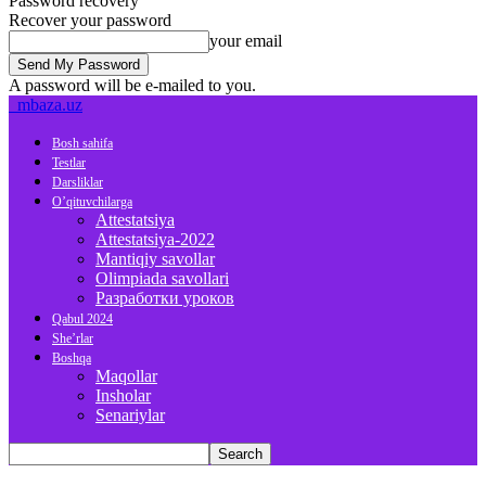
Password recovery
Recover your password
your email
A password will be e-mailed to you.
mbaza.uz
Bosh sahifa
Testlar
Darsliklar
O’qituvchilarga
Attestatsiya
Attestatsiya-2022
Mantiqiy savollar
Olimpiada savollari
Разработки уроков
Qabul 2024
She’rlar
Boshqa
Maqollar
Insholar
Senariylar