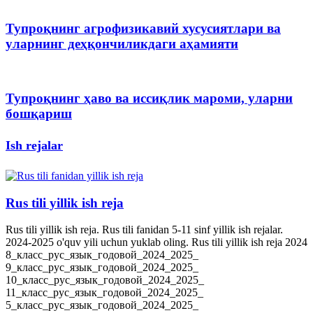
Тупроқнинг агрофизикавий хусусиятлари ва
уларнинг деҳқончиликдаги аҳамияти
Тупроқнинг ҳаво ва иссиқлик мароми, уларни
бошқариш
Ish rejalar
Rus tili yillik ish reja
Rus tili yillik ish reja. Rus tili fanidan 5-11 sinf yillik ish rejalar.
2024-2025 o'quv yili uchun yuklab oling. Rus tili yillik ish reja 2024
8_класс_рус_язык_годовой_2024_2025_
9_класс_рус_язык_годовой_2024_2025_
10_класс_рус_язык_годовой_2024_2025_
11_класс_рус_язык_годовой_2024_2025_
5_класс_рус_язык_годовой_2024_2025_