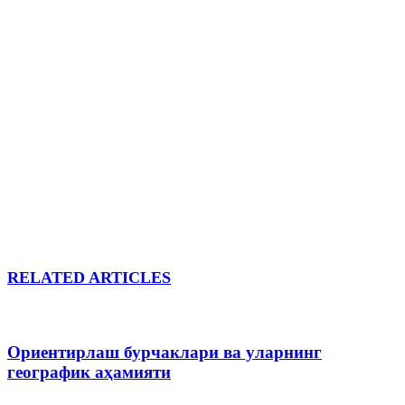
RELATED ARTICLES
Ориентирлаш бурчаклари ва уларнинг
географик аҳамияти