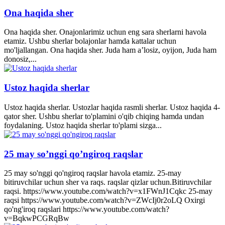
Ona haqida sher
Ona haqida sher. Onajonlarimiz uchun eng sara sherlarni havola
etamiz. Ushbu sherlar bolajonlar hamda kattalar uchun
mo'ljallangan. Ona haqida sher. Juda ham a’losiz, oyijon, Juda ham
donosiz,...
Ustoz haqida sherlar
Ustoz haqida sherlar. Ustozlar haqida rasmli sherlar. Ustoz haqida 4-
qator sher. Ushbu sherlar to'plamini o'qib chiqing hamda undan
foydalaning. Ustoz haqida sherlar to'plami sizga...
25 may so’nggi qo’ngiroq raqslar
25 may so'nggi qo'ngiroq raqslar havola etamiz. 25-may
bitiruvchilar uchun sher va raqs. raqslar qizlar uchun.Bitiruvchilar
raqsi. https://www.youtube.com/watch?v=x1FWnJ1Cqkc 25-may
raqsi https://www.youtube.com/watch?v=ZWcIj0r2oLQ Oxirgi
qo'ng'iroq raqslari https://www.youtube.com/watch?
v=BqkwPCGRqBw