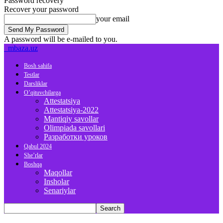
Password recovery
Recover your password
your email
A password will be e-mailed to you.
mbaza.uz
Bosh sahifa
Testlar
Darsliklar
O’qituvchilarga
Attestatsiya
Attestatsiya-2022
Mantiqiy savollar
Olimpiada savollari
Разработки уроков
Qabul 2024
She’rlar
Boshqa
Maqollar
Insholar
Senariylar