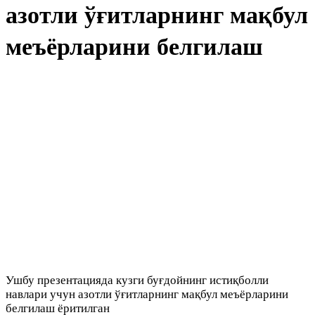
азотли ўғитларнинг мақбул
меъёрларини белгилаш
Ушбу презентацияда кузги буғдойнинг истиқболли
навлари учун азотли ўғитларнинг мақбул меъёрларини
белгилаш ёритилган