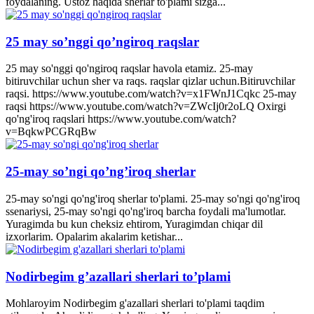
foydalaning. Ustoz haqida sherlar to'plami sizga...
25 may so’nggi qo’ngiroq raqslar
25 may so'nggi qo'ngiroq raqslar havola etamiz. 25-may
bitiruvchilar uchun sher va raqs. raqslar qizlar uchun.Bitiruvchilar
raqsi. https://www.youtube.com/watch?v=x1FWnJ1Cqkc 25-may
raqsi https://www.youtube.com/watch?v=ZWcIj0r2oLQ Oxirgi
qo'ng'iroq raqslari https://www.youtube.com/watch?
v=BqkwPCGRqBw
25-may so’ngi qo’ng’iroq sherlar
25-may so'ngi qo'ng'iroq sherlar to'plami. 25-may so'ngi qo'ng'iroq
ssenariysi, 25-may so'ngi qo'ng'iroq barcha foydali ma'lumotlar.
Yuragimda bu kun cheksiz ehtirom, Yuragimdan chiqar dil
izxorlarim. Opalarim akalarim ketishar...
Nodirbegim g’azallari sherlari to’plami
Mohlaroyim Nodirbegim g'azallari sherlari to'plami taqdim