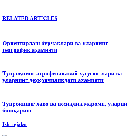
RELATED ARTICLES
Ориентирлаш бурчаклари ва уларнинг
географик аҳамияти
Тупроқнинг агрофизикавий хусусиятлари ва
уларнинг деҳқончиликдаги аҳамияти
Тупроқнинг ҳаво ва иссиқлик мароми, уларни
бошқариш
Ish rejalar