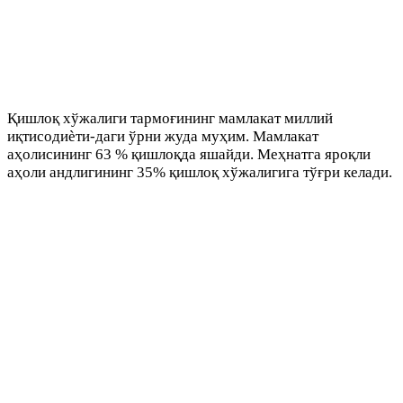
Қишлоқ хўжалиги тармоғининг мамлакат миллий
иқтисодиѐти-даги ўрни жуда муҳим. Мамлакат
аҳолисининг 63 % қишлоқда яшайди. Меҳнатга яроқли
аҳоли андлигининг 35% қишлоқ хўжалигига тўғри келади.