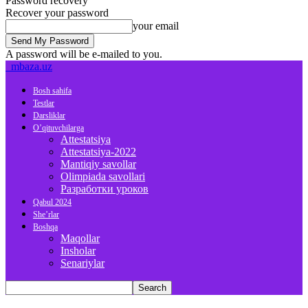
Password recovery
Recover your password
your email
A password will be e-mailed to you.
mbaza.uz
Bosh sahifa
Testlar
Darsliklar
O’qituvchilarga
Attestatsiya
Attestatsiya-2022
Mantiqiy savollar
Olimpiada savollari
Разработки уроков
Qabul 2024
She’rlar
Boshqa
Maqollar
Insholar
Senariylar