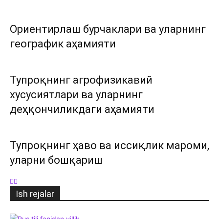
Ориентирлаш бурчаклари ва уларнинг
географик аҳамияти
Тупроқнинг агрофизикавий
хусусиятлари ва уларнинг
деҳқончиликдаги аҳамияти
Тупроқнинг ҳаво ва иссиқлик мароми,
уларни бошқариш
Ish rejalar