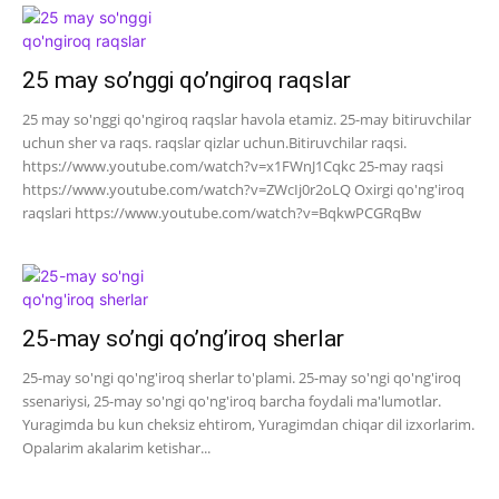
25 may so’nggi qo’ngiroq raqslar
25 may so'nggi qo'ngiroq raqslar havola etamiz. 25-may bitiruvchilar
uchun sher va raqs. raqslar qizlar uchun.Bitiruvchilar raqsi.
https://www.youtube.com/watch?v=x1FWnJ1Cqkc 25-may raqsi
https://www.youtube.com/watch?v=ZWcIj0r2oLQ Oxirgi qo'ng'iroq
raqslari https://www.youtube.com/watch?v=BqkwPCGRqBw
25-may so’ngi qo’ng’iroq sherlar
25-may so'ngi qo'ng'iroq sherlar to'plami. 25-may so'ngi qo'ng'iroq
ssenariysi, 25-may so'ngi qo'ng'iroq barcha foydali ma'lumotlar.
Yuragimda bu kun cheksiz ehtirom, Yuragimdan chiqar dil izxorlarim.
Opalarim akalarim ketishar...