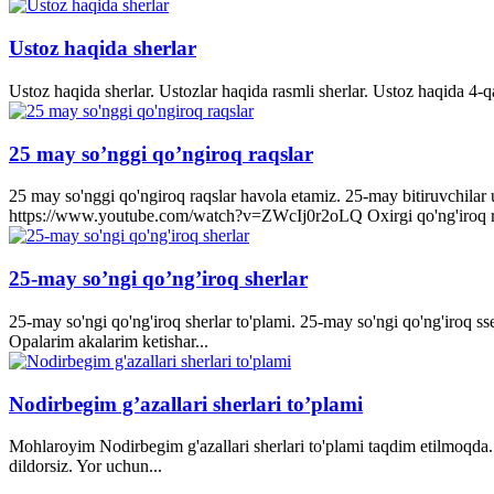
Ustoz haqida sherlar
Ustoz haqida sherlar. Ustozlar haqida rasmli sherlar. Ustoz haqida 4-q
25 may so’nggi qo’ngiroq raqslar
25 may so'nggi qo'ngiroq raqslar havola etamiz. 25-may bitiruvchila
https://www.youtube.com/watch?v=ZWcIj0r2oLQ Oxirgi qo'ng'iro
25-may so’ngi qo’ng’iroq sherlar
25-may so'ngi qo'ng'iroq sherlar to'plami. 25-may so'ngi qo'ng'iroq s
Opalarim akalarim ketishar...
Nodirbegim g’azallari sherlari to’plami
Mohlaroyim Nodirbegim g'azallari sherlari to'plami taqdim etilmoqda. 
dildorsiz. Yor uchun...