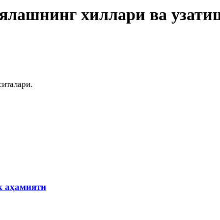
лашнинг хиллари ва узатиш
италари.
к аҳамияти