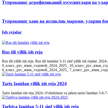
Тупроқнинг агрофизикавий хусусиятлари ва ула
Тупроқнинг ҳаво ва иссиқлик мароми, уларни 
Ish rejalar
Rus tili yillik ish reja
Rus tili yillik ish reja. Rus tili fanidan 5-11 sinf yillik ish rejala
9_класс_рус_язык_годовой_2024_2025_ 10_класс_рус_язык_го
6_класс_рус_язык_годовой_2024_2025_ 7_класс_рус_язык_годов
Tarix fanidan yillik ish reja 2024
Tarix fanidan ish reja 2024. O'zbekiston va jahon tarixi fanidan 5-6-7-8-
Tarbiya fanidan 5-11 sinf yillik ish reja