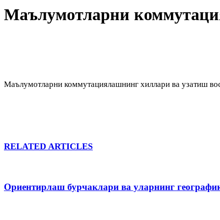
Маълумотларни коммутация
Маълумотларни коммутациялашнинг хиллари ва узатиш вос
RELATED ARTICLES
Ориентирлаш бурчаклари ва уларнинг географи