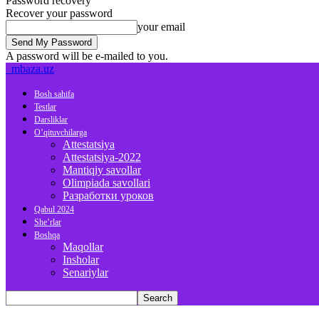
Password recovery
Recover your password
your email
A password will be e-mailed to you.
mbaza.uz
Bosh sahifa
Testlar
Darsliklar
O’qituvchilarga
Attestatsiya
Attestatsiya-2022
Mantiqiy savollar
Olimpiada savollari
Разработки уроков
Qabul 2024
She’rlar
Boshqa
Maqollar
Insholar
Senariylar