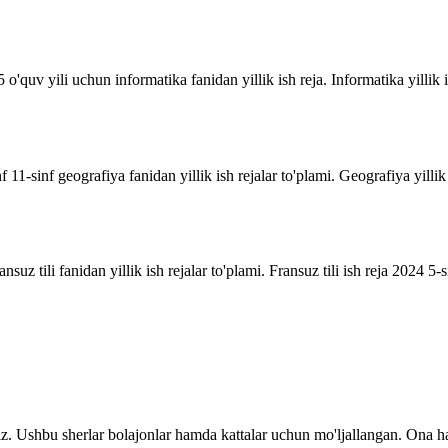
o'quv yili uchun informatika fanidan yillik ish reja. Informatika yillik i
inf 11-sinf geografiya fanidan yillik ish rejalar to'plami. Geografiya yill
suz tili fanidan yillik ish rejalar to'plami. Fransuz tili ish reja 2024 5-sin
z. Ushbu sherlar bolajonlar hamda kattalar uchun mo'ljallangan. Ona ha