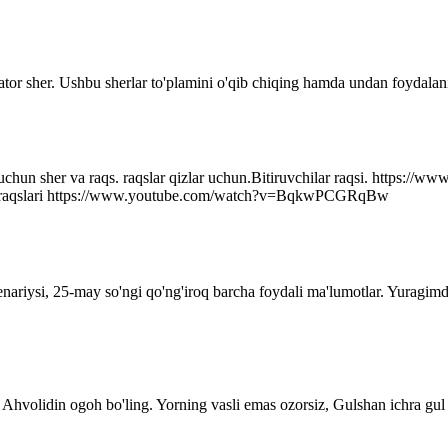
ator sher. Ushbu sherlar to'plamini o'qib chiqing hamda undan foydalani
r uchun sher va raqs. raqslar qizlar uchun.Bitiruvchilar raqsi. http
q raqslari https://www.youtube.com/watch?v=BqkwPCGRqBw
senariysi, 25-may so'ngi qo'ng'iroq barcha foydali ma'lumotlar. Yuragim
Ahvolidin ogoh bo'ling. Yorning vasli emas ozorsiz, Gulshan ichra gul 