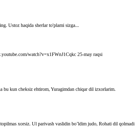
ng. Ustoz haqida sherlar to'plami sizga...
s://www.youtube.com/watch?v=x1FWnJ1Cqkc 25-may raqsi
da bu kun cheksiz ehtirom, Yuragimdan chiqar dil izxorlarim.
topilmas xorsiz. Ul parivash vaslidin bo’ldim judo, Rohati dil qolmadi