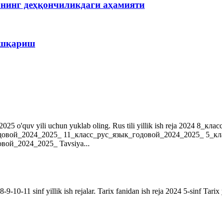
рнинг деҳқончиликдаги аҳамияти
бошқариш
r. 2024-2025 o'quv yili uchun yuklab oling. Rus tili yillik ish reja 202
довой_2024_2025_ 11_класс_рус_язык_годовой_2024_2025_ 5_к
ой_2024_2025_ Tavsiya...
9-10-11 sinf yillik ish rejalar. Tarix fanidan ish reja 2024 5-sinf Tarix 