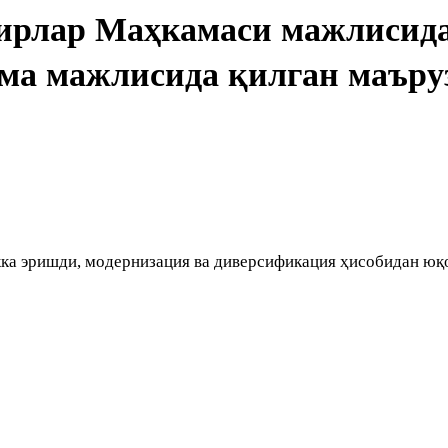
ирлар Маҳкамаси мажлисид
ма мажлисида қилган маъру
ка эришди, модернизация ва диверсификация ҳисобидан юқ