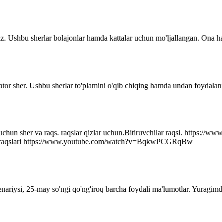
z. Ushbu sherlar bolajonlar hamda kattalar uchun mo'ljallangan. Ona ha
ator sher. Ushbu sherlar to'plamini o'qib chiqing hamda undan foydalani
r uchun sher va raqs. raqslar qizlar uchun.Bitiruvchilar raqsi. http
q raqslari https://www.youtube.com/watch?v=BqkwPCGRqBw
senariysi, 25-may so'ngi qo'ng'iroq barcha foydali ma'lumotlar. Yuragim