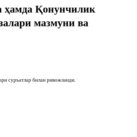
а ҳамда Қонунчилик
залари мазмуни ва
ори суръатлар билан ривожланди.