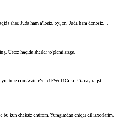
qida sher. Juda ham a’losiz, oyijon, Juda ham donosiz,...
ng. Ustoz haqida sherlar to'plami sizga...
s://www.youtube.com/watch?v=x1FWnJ1Cqkc 25-may raqsi
da bu kun cheksiz ehtirom, Yuragimdan chiqar dil izxorlarim.