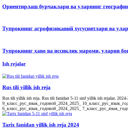
Ориентирлаш бурчаклари ва уларнинг географи
Тупроқнинг агрофизикавий хусусиятлари ва ула
Тупроқнинг ҳаво ва иссиқлик мароми, уларни 
Ish rejalar
Rus tili yillik ish reja
Rus tili yillik ish reja. Rus tili fanidan 5-11 sinf yillik ish rejala
9_класс_рус_язык_годовой_2024_2025_ 10_класс_рус_язык_го
6_класс_рус_язык_годовой_2024_2025_ 7_класс_рус_язык_годов
Tarix fanidan yillik ish reja 2024