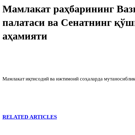
Мамлакат раҳбарининг Ваз
палатаси ва Сенатнинг қўш
аҳамияти
Мамлакат иқтисодий ва ижтимоий соҳаларда мутаносиблик
RELATED ARTICLES