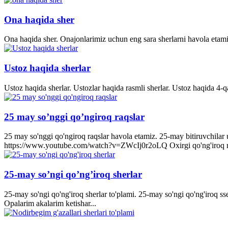
Ona haqida sher
Ona haqida sher. Onajonlarimiz uchun eng sara sherlarni havola etami
Ustoz haqida sherlar
Ustoz haqida sherlar. Ustozlar haqida rasmli sherlar. Ustoz haqida 4-q
25 may so’nggi qo’ngiroq raqslar
25 may so'nggi qo'ngiroq raqslar havola etamiz. 25-may bitiruvchila
https://www.youtube.com/watch?v=ZWcIj0r2oLQ Oxirgi qo'ng'iro
25-may so’ngi qo’ng’iroq sherlar
25-may so'ngi qo'ng'iroq sherlar to'plami. 25-may so'ngi qo'ng'iroq s
Opalarim akalarim ketishar...