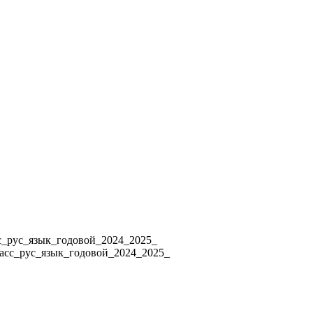
4 8_класс_рус_язык_годовой_2024_2025_
ласс_рус_язык_годовой_2024_2025_