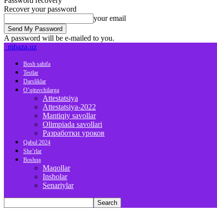
Password recovery
Recover your password
your email
A password will be e-mailed to you.
mbaza.uz
Bosh sahifa
Testlar
Darsliklar
O’qituvchilarga
Attestatsiya
Attestatsiya-2022
Mantiqiy savollar
Olimpiada savollari
Разработки уроков
Qabul 2024
She’rlar
Boshqa
Maqollar
Insholar
Senariylar