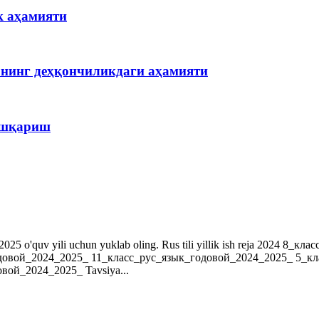
к аҳамияти
рнинг деҳқончиликдаги аҳамияти
бошқариш
r. 2024-2025 o'quv yili uchun yuklab oling. Rus tili yillik ish reja 202
довой_2024_2025_ 11_класс_рус_язык_годовой_2024_2025_ 5_к
ой_2024_2025_ Tavsiya...