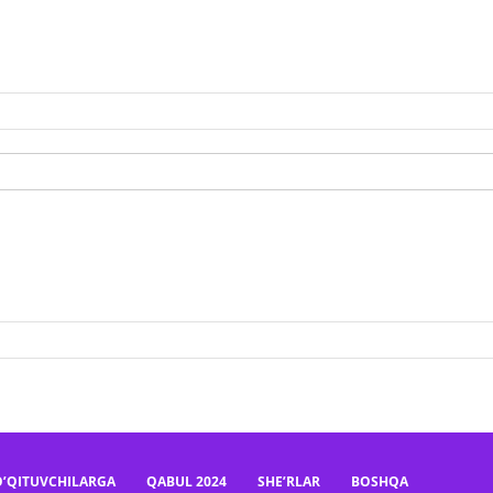
O’QITUVCHILARGA
QABUL 2024
SHE’RLAR
BOSHQA