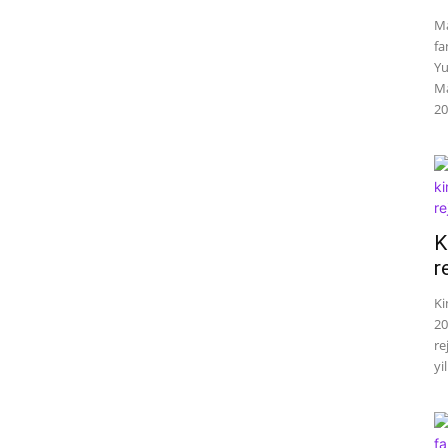
Ma
fa
Yu
Ma
20
K
r
Ki
20
re
yil