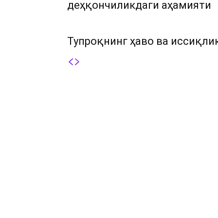
деҳқончиликдаги аҳамияти
Тупроқнинг ҳаво ва иссиқли