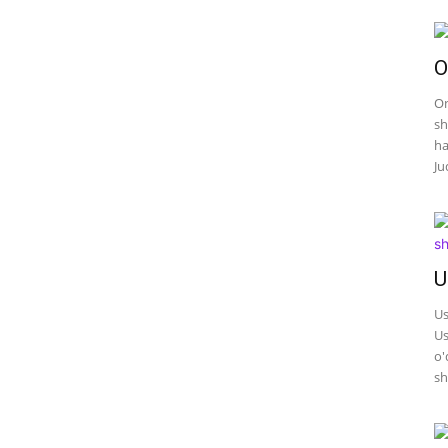
O
On
sh
ha
Ju
U
Us
Us
o'
sh