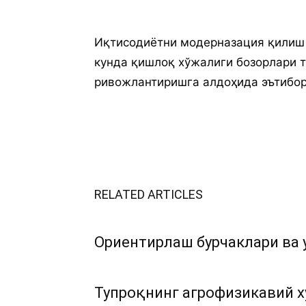
Иқтисодиётни модерназация қилиш 
кунда қишлоқ хўжалиги бозорлари т
ривожлантиришга алдоҳида эътибор
RELATED ARTICLES
Ориентирлаш бурчаклари ва 
Тупроқнинг агрофизикавий х