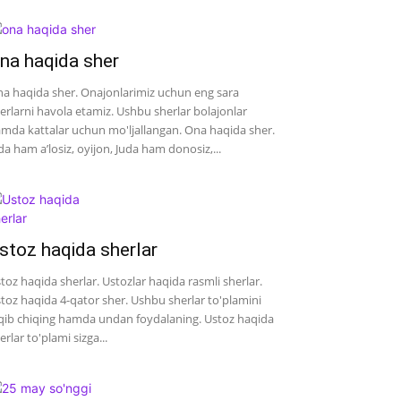
na haqida sher
a haqida sher. Onajonlarimiz uchun eng sara
erlarni havola etamiz. Ushbu sherlar bolajonlar
mda kattalar uchun mo'ljallangan. Ona haqida sher.
da ham a’losiz, oyijon, Juda ham donosiz,...
stoz haqida sherlar
toz haqida sherlar. Ustozlar haqida rasmli sherlar.
toz haqida 4-qator sher. Ushbu sherlar to'plamini
qib chiqing hamda undan foydalaning. Ustoz haqida
erlar to'plami sizga...