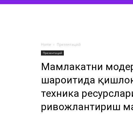
Home
Презентаций
Презентаций
Мамлакатни моде
шароитида қишлоқ
техника ресурслар
ривожлантириш м