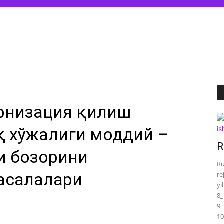
рнизация қилиш
 хўжалиги моддий –
R
и бозорини
Ru
асалалари
re
yi
8_
9_
10