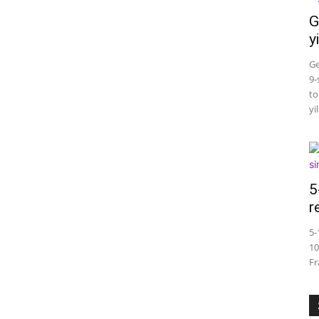
G
y
Ge
9-
to
yi
5
r
5-
10
Fr