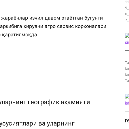
11
5_
6_
жараёнлар изчил давом этаётган бугунги
7_
аркибига кирувчи агро сервис корхоналари
 қаратилмоқда.
T
Ta
fa
fa
Tar
уларнинг географик аҳамияти
T
r
усусиятлари ва уларнинг