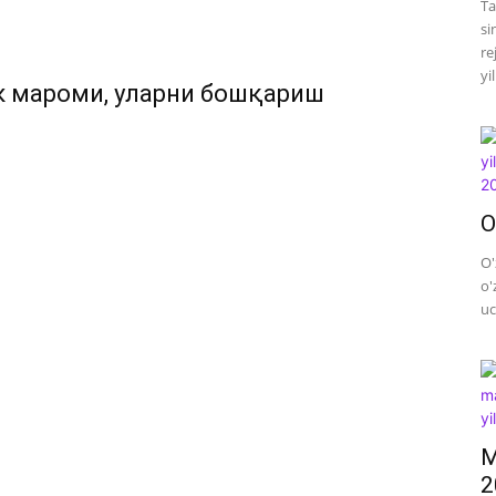
Ta
si
re
yi
к мароми, уларни бошқариш
O
O'
o'
uc
M
2