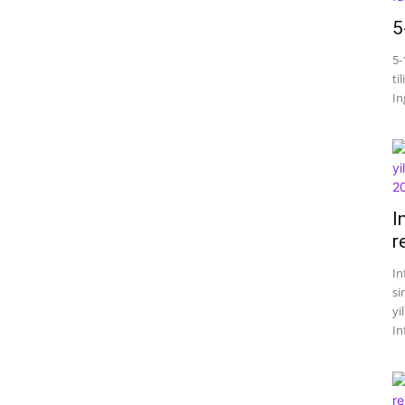
5
5-
ti
Ing
I
r
In
si
yi
In