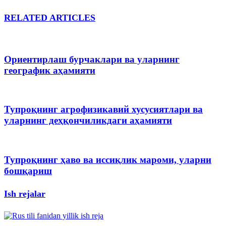
RELATED ARTICLES
Ориентирлаш бурчаклари ва уларнинг
географик аҳамияти
Тупроқнинг агрофизикавий хусусиятлари ва
уларнинг деҳқончиликдаги аҳамияти
Тупроқнинг ҳаво ва иссиқлик мароми, уларни
бошқариш
Ish rejalar