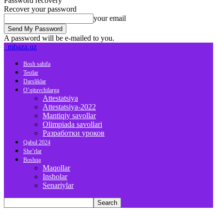
Password recovery
Recover your password
your email
A password will be e-mailed to you.
mbaza.uz
Bosh sahifa
Testlar
Darsliklar
O’qituvchilarga
Attestatsiya
Attestatsiya-2022
Mantiqiy savollar
Olimpiada savollari
Разработки уроков
Qabul 2024
She’rlar
Boshqa
Maqollar
Insholar
Senariylar