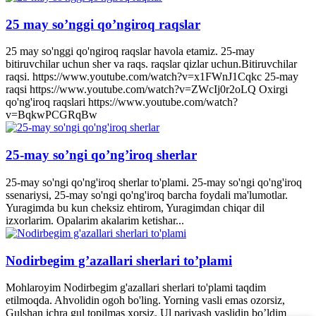
25 may so’nggi qo’ngiroq raqslar
25 may so'nggi qo'ngiroq raqslar havola etamiz. 25-may
bitiruvchilar uchun sher va raqs. raqslar qizlar uchun.Bitiruvchilar
raqsi. https://www.youtube.com/watch?v=x1FWnJ1Cqkc 25-may
raqsi https://www.youtube.com/watch?v=ZWcIj0r2oLQ Oxirgi
qo'ng'iroq raqslari https://www.youtube.com/watch?
v=BqkwPCGRqBw
25-may so’ngi qo’ng’iroq sherlar
25-may so'ngi qo'ng'iroq sherlar to'plami. 25-may so'ngi qo'ng'iroq
ssenariysi, 25-may so'ngi qo'ng'iroq barcha foydali ma'lumotlar.
Yuragimda bu kun cheksiz ehtirom, Yuragimdan chiqar dil
izxorlarim. Opalarim akalarim ketishar...
Nodirbegim g’azallari sherlari to’plami
Mohlaroyim Nodirbegim g'azallari sherlari to'plami taqdim
etilmoqda. Ahvolidin ogoh bo'ling. Yorning vasli emas ozorsiz,
Gulshan ichra gul topilmas xorsiz. Ul parivash vaslidin bo’ldim