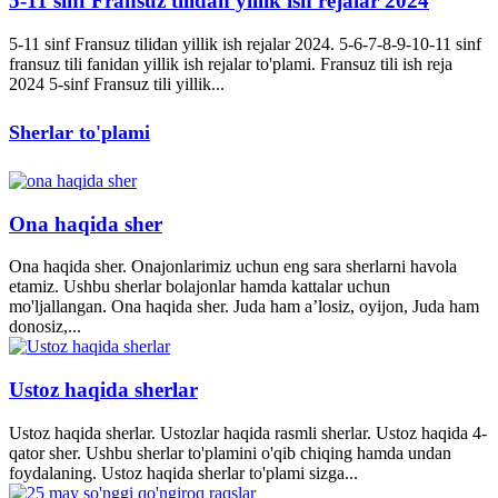
5-11 sinf Fransuz tilidan yillik ish rejalar 2024
5-11 sinf Fransuz tilidan yillik ish rejalar 2024. 5-6-7-8-9-10-11 sinf
fransuz tili fanidan yillik ish rejalar to'plami. Fransuz tili ish reja
2024 5-sinf Fransuz tili yillik...
Sherlar to'plami
Ona haqida sher
Ona haqida sher. Onajonlarimiz uchun eng sara sherlarni havola
etamiz. Ushbu sherlar bolajonlar hamda kattalar uchun
mo'ljallangan. Ona haqida sher. Juda ham a’losiz, oyijon, Juda ham
donosiz,...
Ustoz haqida sherlar
Ustoz haqida sherlar. Ustozlar haqida rasmli sherlar. Ustoz haqida 4-
qator sher. Ushbu sherlar to'plamini o'qib chiqing hamda undan
foydalaning. Ustoz haqida sherlar to'plami sizga...