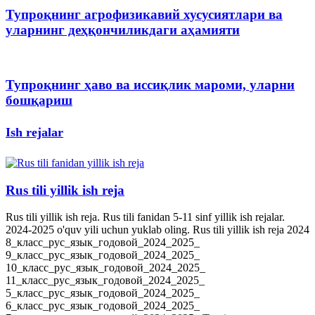
Тупроқнинг агрофизикавий хусусиятлари ва
уларнинг деҳқончиликдаги аҳамияти
Тупроқнинг ҳаво ва иссиқлик мароми, уларни
бошқариш
Ish rejalar
Rus tili yillik ish reja
Rus tili yillik ish reja. Rus tili fanidan 5-11 sinf yillik ish rejalar.
2024-2025 o'quv yili uchun yuklab oling. Rus tili yillik ish reja 2024
8_класс_рус_язык_годовой_2024_2025_
9_класс_рус_язык_годовой_2024_2025_
10_класс_рус_язык_годовой_2024_2025_
11_класс_рус_язык_годовой_2024_2025_
5_класс_рус_язык_годовой_2024_2025_
6_класс_рус_язык_годовой_2024_2025_