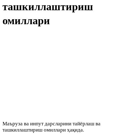
ташкиллаштириш
омиллари
Маъруза ва инпут дарсларини тайёрлаш ва
ташкиллаштириш омиллари ҳақида.