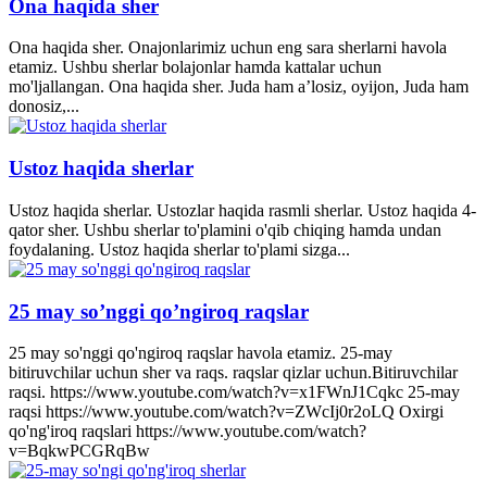
Ona haqida sher
Ona haqida sher. Onajonlarimiz uchun eng sara sherlarni havola
etamiz. Ushbu sherlar bolajonlar hamda kattalar uchun
mo'ljallangan. Ona haqida sher. Juda ham a’losiz, oyijon, Juda ham
donosiz,...
Ustoz haqida sherlar
Ustoz haqida sherlar. Ustozlar haqida rasmli sherlar. Ustoz haqida 4-
qator sher. Ushbu sherlar to'plamini o'qib chiqing hamda undan
foydalaning. Ustoz haqida sherlar to'plami sizga...
25 may so’nggi qo’ngiroq raqslar
25 may so'nggi qo'ngiroq raqslar havola etamiz. 25-may
bitiruvchilar uchun sher va raqs. raqslar qizlar uchun.Bitiruvchilar
raqsi. https://www.youtube.com/watch?v=x1FWnJ1Cqkc 25-may
raqsi https://www.youtube.com/watch?v=ZWcIj0r2oLQ Oxirgi
qo'ng'iroq raqslari https://www.youtube.com/watch?
v=BqkwPCGRqBw