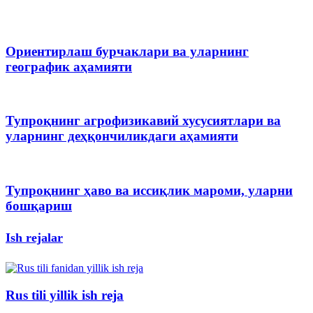
Ориентирлаш бурчаклари ва уларнинг
географик аҳамияти
Тупроқнинг агрофизикавий хусусиятлари ва
уларнинг деҳқончиликдаги аҳамияти
Тупроқнинг ҳаво ва иссиқлик мароми, уларни
бошқариш
Ish rejalar
Rus tili yillik ish reja