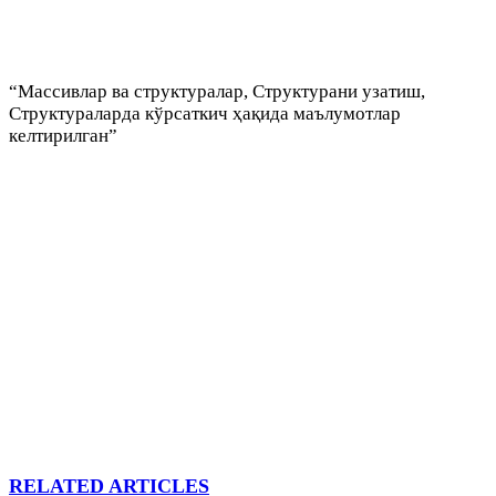
“Массивлар ва структуралар, Структурани узатиш,
Структураларда кўрсаткич ҳақида маълумотлар
келтирилган”
RELATED ARTICLES