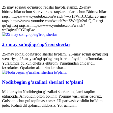
25 may so'nggi qo'ngiroq raqslar havola etamiz. 25-may
bitiruvchilar uchun sher va raqs. raqslar qizlar uchun.Bitiruvchilar
raqsi. https://www.youtube.com/watch?v=x1FWnJ1Cqkc 25-may
raqsi https://www.youtube.com/watch?v=ZWcIj0r2oLQ Oxirgi
qo'ng'iroq raqslari https://www.youtube.com/watch?
v=BqkwPCGRqBw
25-may so’ngi qo’ng’iroq sherlar
25-may so'ngi qo'ng'iroq sherlar to'plami. 25-may so'ngi qo'ng'iroq
ssenariysi, 25-may so'ngi qo'ng'iroq barcha foydali ma'lumotlar.
Yuragimda bu kun cheksiz ehtirom, Yuragimdan chiqar dil
izxorlarim. Opalarim akalarim ketishar...
Nodirbegim g’azallari sherlari to’plami
Mohlaroyim Nodirbegim g'azallari sherlari to'plami taqdim
etilmoqda. Ahvolidin ogoh bo'ling. Yorning vasli emas ozorsiz,
Gulshan ichra gul topilmas xorsiz. Ul parivash vaslidin bo’ldim
judo, Rohati dil qolmadi dildorsiz. Yor uchun...