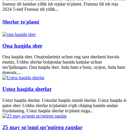
fransuz tili fanidan yillik ish rejalar to'plami. Fransuz tili ish reja
2024 5-sinf Fransuz tili yillik...
Sherlar to'plami
Ona haqida sher
Ona haqida sher. Onajonlarimiz uchun eng sara sherlarni havola
etamiz. Ushbu sherlar bolajonlar hamda kattalar uchun
mo'ljallangan. Ona haqida sher. Juda ham a’losiz, oyijon, Juda ham
donosiz,...
Ustoz haqida sherlar
Ustoz haqida sherlar. Ustozlar haqida rasmli sherlar. Ustoz haqida 4-
qator sher. Ushbu sherlar to'plamini o'qib chiqing hamda undan
foydalaning. Ustoz haqida sherlar to'plami sizga...
25 may so’nggi qo’ngiroq raqslar