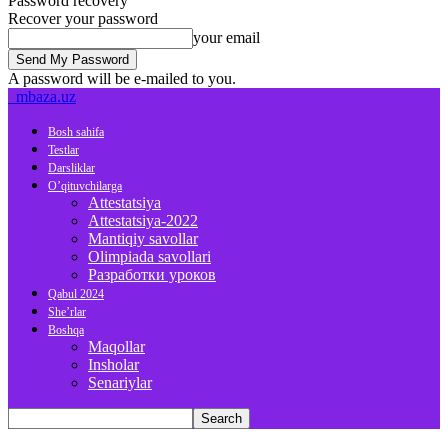
Password recovery
Recover your password
your email
A password will be e-mailed to you.
mbaza.uz
Bosh sahifa
Testlar
Darsliklar
O’qituvchilarga
Attestatsiya
Attestatsiya-2022
Mantiqiy savollar
Olimpiada savollari
Разработки уроков
Qabul 2024
She’rlar
Boshqa
Maqollar
Insholar
Senariylar