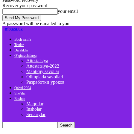
Password recovery
Recover your password
your email
A password will be e-mailed to you.
mbaza.uz
Bosh sahifa
Testlar
Darsliklar
O’qituvchilarga
Attestatsiya
Attestatsiya-2022
Mantiqiy savollar
Olimpiada savollari
Разработки уроков
Qabul 2024
She’rlar
Boshqa
Maqollar
Insholar
Senariylar