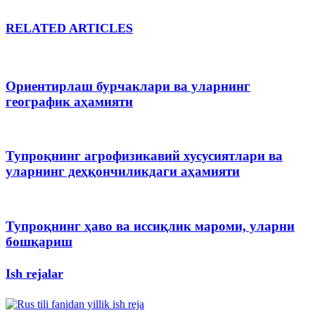
RELATED ARTICLES
Ориентирлаш бурчаклари ва уларнинг
географик аҳамияти
Тупроқнинг агрофизикавий хусусиятлари ва
уларнинг деҳқончиликдаги аҳамияти
Тупроқнинг ҳаво ва иссиқлик мароми, уларни
бошқариш
Ish rejalar