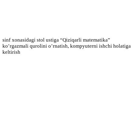
sinf xonasidagi stol ustiga “Qiziqarli matematika”
ko’rgazmali qurolini o’rnatish, kompyuterni ishchi holatiga
keltirish