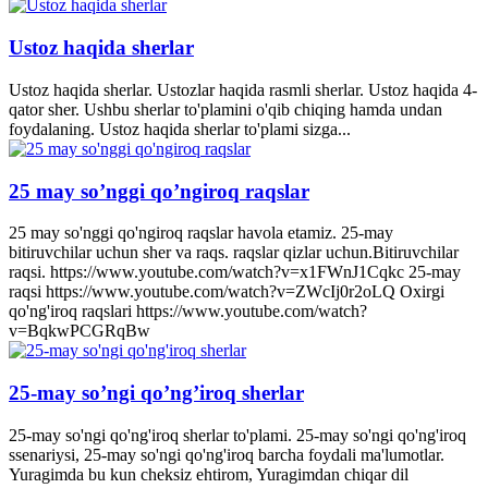
Ustoz haqida sherlar
Ustoz haqida sherlar. Ustozlar haqida rasmli sherlar. Ustoz haqida 4-
qator sher. Ushbu sherlar to'plamini o'qib chiqing hamda undan
foydalaning. Ustoz haqida sherlar to'plami sizga...
25 may so’nggi qo’ngiroq raqslar
25 may so'nggi qo'ngiroq raqslar havola etamiz. 25-may
bitiruvchilar uchun sher va raqs. raqslar qizlar uchun.Bitiruvchilar
raqsi. https://www.youtube.com/watch?v=x1FWnJ1Cqkc 25-may
raqsi https://www.youtube.com/watch?v=ZWcIj0r2oLQ Oxirgi
qo'ng'iroq raqslari https://www.youtube.com/watch?
v=BqkwPCGRqBw
25-may so’ngi qo’ng’iroq sherlar
25-may so'ngi qo'ng'iroq sherlar to'plami. 25-may so'ngi qo'ng'iroq
ssenariysi, 25-may so'ngi qo'ng'iroq barcha foydali ma'lumotlar.
Yuragimda bu kun cheksiz ehtirom, Yuragimdan chiqar dil