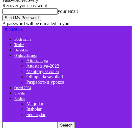
Password recovery
Recover your password
your email
A password will be e-mailed to you.
mbaza.uz
Bosh sahifa
Testlar
Darsliklar
O’qituvchilarga
Attestatsiya
Attestatsiya-2022
Mantiqiy savollar
Olimpiada savollari
Разработки уроков
Qabul 2024
She’rlar
Boshqa
Maqollar
Insholar
Senariylar