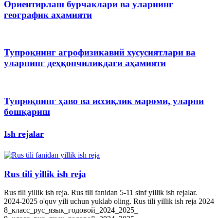
Ориентирлаш бурчаклари ва уларнинг
географик аҳамияти
Тупроқнинг агрофизикавий хусусиятлари ва
уларнинг деҳқончиликдаги аҳамияти
Тупроқнинг ҳаво ва иссиқлик мароми, уларни
бошқариш
Ish rejalar
Rus tili yillik ish reja
Rus tili yillik ish reja. Rus tili fanidan 5-11 sinf yillik ish rejalar.
2024-2025 o'quv yili uchun yuklab oling. Rus tili yillik ish reja 2024
8_класс_рус_язык_годовой_2024_2025_