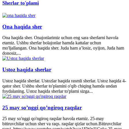
Sherlar to'plami
Ona haqida sher
Ona haqida sher. Onajonlarimiz uchun eng sara sherlarni havola
etamiz. Ushbu sherlar bolajonlar hamda kattalar uchun
mo'ljallangan. Ona haqida sher. Juda ham a’losiz, oyijon, Juda ham
donosiz,...
Ustoz haqida sherlar
Ustoz haqida sherlar. Ustozlar haqida rasmli sherlar. Ustoz haqida 4-
qator sher. Ushbu sherlar to'plamini o'qib chiqing hamda undan
foydalaning. Ustoz haqida sherlar to'plami sizga...
25 may so’nggi qo’ngiroq raqslar
25 may so'nggi qo'ngiroq raqslar havola etamiz. 25-may
bitiruvchilar uchun sher va raqs. raqslar qizlar uchun.Bitiruvchilar
raqsi. https://www.youtube.com/watch?v=x1FWnJ1Cqkc 25-may