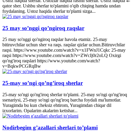
Ustoz haqida sherlar. Ustozlar haqida rasmli sherlar. Ustoz haqida 4-
qator sher. Ushbu sherlar to'plamini o'qib chiqing hamda undan
foydalaning. Ustoz haqida sherlar to'plami sizga...
25 may so’nggi qo’ngiroq raqslar
25 may so'nggi qo'ngiroq raqslar havola etamiz. 25-may
bitiruvchilar uchun sher va raqs. raqslar qizlar uchun.Bitiruvchilar
raqsi. https://www.youtube.com/watch?v=x1FWnJ1Cqkc 25-may
raqsi https://www.youtube.com/watch?v=ZWcIj0r2oLQ Oxirgi
qo'ng'iroq raqslari https://www.youtube.com/watch?
v=BqkwPCGRqBw
25-may so’ngi qo’ng’iroq sherlar
25-may so'ngi qo'ng'iroq sherlar to'plami. 25-may so'ngi qo'ng'iroq
ssenariysi, 25-may so'ngi qo'ng'iroq barcha foydali ma'lumotlar.
Yuragimda bu kun cheksiz ehtirom, Yuragimdan chiqar dil
izxorlarim. Opalarim akalarim ketishar...
Nodirbegim g’azallari sherlari to’plami