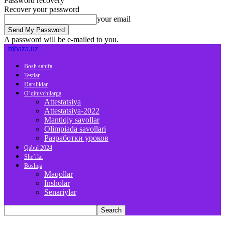
Password recovery
Recover your password
your email
A password will be e-mailed to you.
mbaza.uz
Bosh sahifa
Testlar
Darsliklar
O’qituvchilarga
Attestatsiya
Attestatsiya-2022
Mantiqiy savollar
Olimpiada savollari
Разработки уроков
Qabul 2024
She’rlar
Boshqa
Maqollar
Insholar
Senariylar