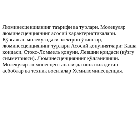
Люминесценциянинг таърифи ва турлари. Молекуляр
люминесценциянинг асосий характеристикалари.
Қўзғалган молекуладаги электрон ўтишлар,
люминесценциянинг турлари Асосий қонуниятлари: Каша
қоидаси, Стокс-Ломмель қонуни, Левшин қоидаси (кўзгу
симметрияси). Люминесценциянинг қўлланилиши.
Молекуляр люминесцент анализда ишлатиладиган
асбоблар ва техник воситалар Хемилюминесценция.