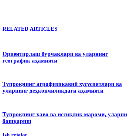
RELATED ARTICLES
Ориентирлаш бурчаклари ва уларнинг
географик аҳамияти
Тупроқнинг агрофизикавий хусусиятлари ва
уларнинг деҳқончиликдаги аҳамияти
Тупроқнинг ҳаво ва иссиқлик мароми, уларни
бошқариш
Ish rejalar