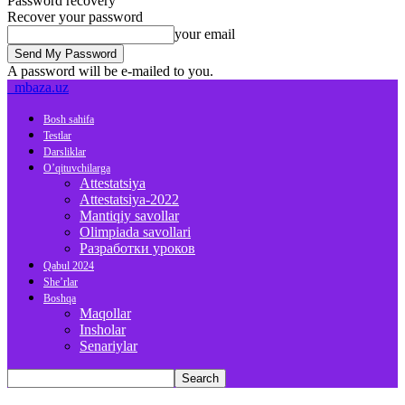
Password recovery
Recover your password
your email
A password will be e-mailed to you.
mbaza.uz
Bosh sahifa
Testlar
Darsliklar
O’qituvchilarga
Attestatsiya
Attestatsiya-2022
Mantiqiy savollar
Olimpiada savollari
Разработки уроков
Qabul 2024
She’rlar
Boshqa
Maqollar
Insholar
Senariylar