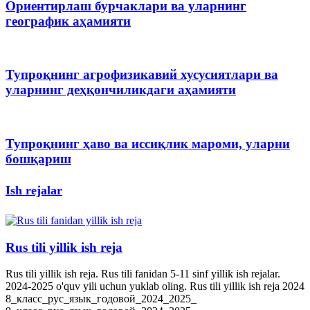
Ориентирлаш бурчаклари ва уларнинг
географик аҳамияти
Тупроқнинг агрофизикавий хусусиятлари ва
уларнинг деҳқончиликдаги аҳамияти
Тупроқнинг ҳаво ва иссиқлик мароми, уларни
бошқариш
Ish rejalar
Rus tili yillik ish reja
Rus tili yillik ish reja. Rus tili fanidan 5-11 sinf yillik ish rejalar.
2024-2025 o'quv yili uchun yuklab oling. Rus tili yillik ish reja 2024
8_класс_рус_язык_годовой_2024_2025_