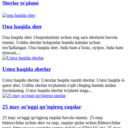
Sherlar to'plami
Ona haqida sher
Ona haqida sher. Onajonlarimiz uchun eng sara sherlarni havola
etamiz. Ushbu sherlar bolajonlar hamda kattalar uchun
mo'ljallangan. Ona haqida sher. Juda ham a’losiz, oyijon, Juda ham
donosiz,...
Ustoz haqida sherlar
Ustoz haqida sherlar. Ustozlar haqida rasmli sherlar. Ustoz haqida 4-
qator sher. Ushbu sherlar to'plamini o'qib chiqing hamda undan
foydalaning. Ustoz haqida sherlar to'plami sizga...
25 may so’nggi qo’ngiroq raqslar
25 may so'nggi qo'ngiroq raqslar havola etamiz. 25-may
bitiruvchilar uchun sher va raqs. raqslar qizlar uchun.Bitiruvchilar
raqsi. https://www.youtube.com/watch?v=x1FWnJ1Cqkc 25-may