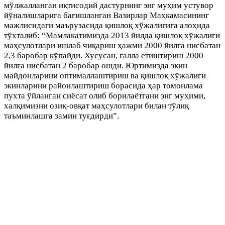
мўлжалланган иқтисодий дастурнинг энг муҳим устувор
йўналишларига бағишланган Вазирлар Маҳкамасининг
мажлисидаги маърузасида қишлоқ хўжалигига алоҳида
тўхталиб: “Мамлакатимизда 2013 йилда қишлоқ хўжалиги
маҳсулотлари ишлаб чиқариш ҳажми 2000 йилга нисбатан
2,3 баробар кўпайди. Хусусан, ғалла етиштириш 2000
йилга нисбатан 2 баробар ошди. Юртимизда экин
майдонларини оптималлаштириш ва қишлоқ хўжалиги
экинларини районлаштириш борасида ҳар томонлама
пухта ўйланган сиёсат олиб борилаётгани энг муҳими,
халқимизни озиқ-овқат маҳсулотлари билан тўлиқ
таъминлашга замин туғдирди”.