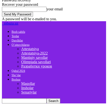
Password recovery
Recover your password
your email
A password will be e-mailed to you.
mbaza.uz
Bosh sahifa
Testlar
Darsliklar
O’qituvchilarga
Attestatsiya
Attestatsiya-2022
Mantiqiy savollar
Olimpiada savollari
Разработки уроков
Qabul 2024
She’rlar
Boshqa
Maqollar
Insholar
Senariylar