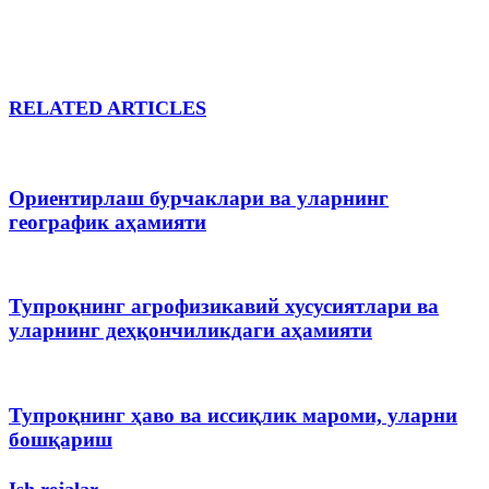
RELATED ARTICLES
Ориентирлаш бурчаклари ва уларнинг
географик аҳамияти
Тупроқнинг агрофизикавий хусусиятлари ва
уларнинг деҳқончиликдаги аҳамияти
Тупроқнинг ҳаво ва иссиқлик мароми, уларни
бошқариш
Ish rejalar