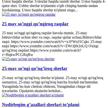
Ustoz haqida sherlar. Ustozlar haqida rasmli sherlar. Ustoz haqida 4-
qator sher. Ushbu sherlar to'plamini o'qib chiqing hamda undan
foydalaning. Ustoz haqida sherlar to'plami sizga...
25 may so’nggi qo’ngiroq raqslar
25 may so'nggi qo'ngiroq raqslar havola etamiz. 25-may
bitiruvchilar uchun sher va raqs. raqslar qizlar uchun.Bitiruvchilar
raqsi. https://www.youtube.com/watch?v=x1FWnJ1Cqkc 25-may
raqsi https://www.youtube.com/watch?v=ZWcIj0r2oLQ Oxirgi
qo'ng'iroq raqslari https://www.youtube.com/watch?
v=BqkwPCGRqBw
25-may so’ngi qo’ng’iroq sherlar
25-may so'ngi qo'ng'iroq sherlar to'plami. 25-may so'ngi qo'ng'iroq
ssenariysi, 25-may so'ngi qo'ng'iroq barcha foydali ma'lumotlar.
Yuragimda bu kun cheksiz ehtirom, Yuragimdan chiqar dil
izxorlarim. Opalarim akalarim ketishar...
Nodirbegim g’azallari sherlari to’plami