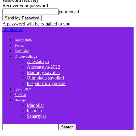
Password recovery
Recover your password
your email
A password will be e-mailed to you.
mbaza.uz
Bosh sahifa
Testlar
Darsliklar
O’qituvchilarga
Attestatsiya
Attestatsiya-2022
Mantiqiy savollar
Olimpiada savollari
Разработки уроков
Qabul 2024
She’rlar
Boshqa
Maqollar
Insholar
Senariylar