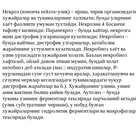
Некроз (юнонча nekros-улик) – ириш, тирик организмдаги
хужайралар ва тукималарнинг халокати; бунда уларнинг
хаёт фаолияти умуман тухтайди. Некрозни 4 боскичи
тафовут килинади: Паранекроз – бунда кайтар, некрозга
якин дистрофик узгаришлари кузатилади; Некробиоз –
бунда кайтмас дистрофик узгаришлар, катаболик
жараённинг устунлиги кузатилади. Некробиоз хаёт ва
улим уртасидаги хужайрани холати. Баъзан некробиоз
хафталаб, ойлаб давом этиши мумин, бундай холат
патобиоз деб аталади (мас.: индуратив шишлар, Р-
нурланшдан сунг суст кечувчи яралар, харакатланувчи ва
сезувчи нервлар кесилгандаги тукималардаги чукур
дистрофик жараёнлар ва б.). Хужайранинг улими, унинг
аник вактини билиш кийин булади. Аутолиз – бунда
тукима узининг ферментлар таъсирида парчаланиб кетади
(улик субстратнинг чириши), у нобуд булган
хужайраларнинг гидролитик ферментлари ва макрофаглар
таъсирида булади.