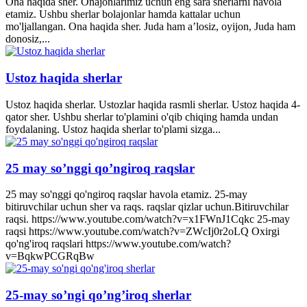
Ona haqida sher. Onajonlarimiz uchun eng sara sherlarni havola
etamiz. Ushbu sherlar bolajonlar hamda kattalar uchun
mo'ljallangan. Ona haqida sher. Juda ham a’losiz, oyijon, Juda ham
donosiz,...
Ustoz haqida sherlar
Ustoz haqida sherlar. Ustozlar haqida rasmli sherlar. Ustoz haqida 4-
qator sher. Ushbu sherlar to'plamini o'qib chiqing hamda undan
foydalaning. Ustoz haqida sherlar to'plami sizga...
25 may so’nggi qo’ngiroq raqslar
25 may so'nggi qo'ngiroq raqslar havola etamiz. 25-may
bitiruvchilar uchun sher va raqs. raqslar qizlar uchun.Bitiruvchilar
raqsi. https://www.youtube.com/watch?v=x1FWnJ1Cqkc 25-may
raqsi https://www.youtube.com/watch?v=ZWcIj0r2oLQ Oxirgi
qo'ng'iroq raqslari https://www.youtube.com/watch?
v=BqkwPCGRqBw
25-may so’ngi qo’ng’iroq sherlar