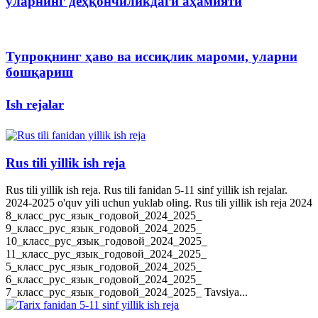
уларнинг деҳқончиликдаги аҳамияти
Тупроқнинг ҳаво ва иссиқлик мароми, уларни
бошқариш
Ish rejalar
Rus tili yillik ish reja
Rus tili yillik ish reja. Rus tili fanidan 5-11 sinf yillik ish rejalar.
2024-2025 o'quv yili uchun yuklab oling. Rus tili yillik ish reja 2024
8_класс_рус_язык_годовой_2024_2025_
9_класс_рус_язык_годовой_2024_2025_
10_класс_рус_язык_годовой_2024_2025_
11_класс_рус_язык_годовой_2024_2025_
5_класс_рус_язык_годовой_2024_2025_
6_класс_рус_язык_годовой_2024_2025_
7_класс_рус_язык_годовой_2024_2025_ Tavsiya...