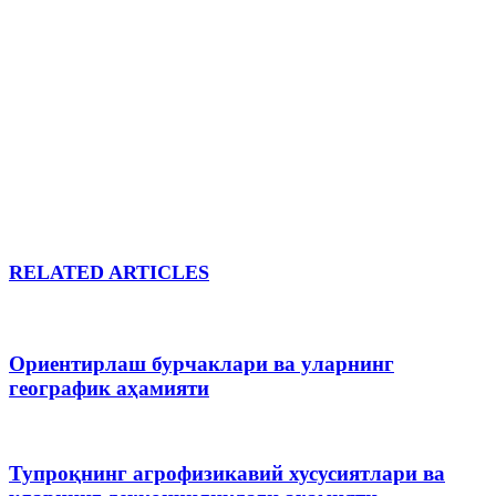
RELATED ARTICLES
Ориентирлаш бурчаклари ва уларнинг
географик аҳамияти
Тупроқнинг агрофизикавий хусусиятлари ва