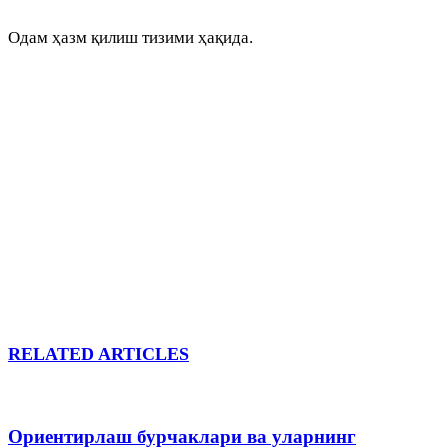
Одам ҳазм қилиш тизими ҳақида.
RELATED ARTICLES
Ориентирлаш бурчаклари ва уларнинг