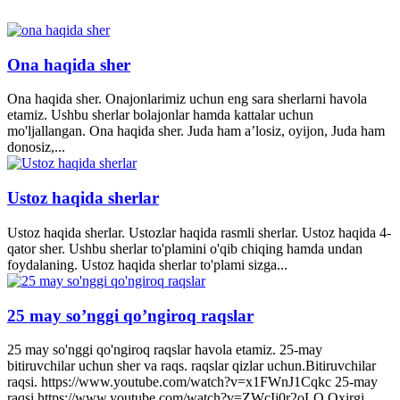
Ona haqida sher
Ona haqida sher. Onajonlarimiz uchun eng sara sherlarni havola
etamiz. Ushbu sherlar bolajonlar hamda kattalar uchun
mo'ljallangan. Ona haqida sher. Juda ham a’losiz, oyijon, Juda ham
donosiz,...
Ustoz haqida sherlar
Ustoz haqida sherlar. Ustozlar haqida rasmli sherlar. Ustoz haqida 4-
qator sher. Ushbu sherlar to'plamini o'qib chiqing hamda undan
foydalaning. Ustoz haqida sherlar to'plami sizga...
25 may so’nggi qo’ngiroq raqslar
25 may so'nggi qo'ngiroq raqslar havola etamiz. 25-may
bitiruvchilar uchun sher va raqs. raqslar qizlar uchun.Bitiruvchilar
raqsi. https://www.youtube.com/watch?v=x1FWnJ1Cqkc 25-may
raqsi https://www.youtube.com/watch?v=ZWcIj0r2oLQ Oxirgi