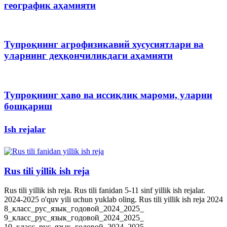
географик аҳамияти
Тупроқнинг агрофизикавий хусусиятлари ва
уларнинг деҳқончиликдаги аҳамияти
Тупроқнинг ҳаво ва иссиқлик мароми, уларни
бошқариш
Ish rejalar
Rus tili yillik ish reja
Rus tili yillik ish reja. Rus tili fanidan 5-11 sinf yillik ish rejalar.
2024-2025 o'quv yili uchun yuklab oling. Rus tili yillik ish reja 2024
8_класс_рус_язык_годовой_2024_2025_
9_класс_рус_язык_годовой_2024_2025_
10_класс_рус_язык_годовой_2024_2025_