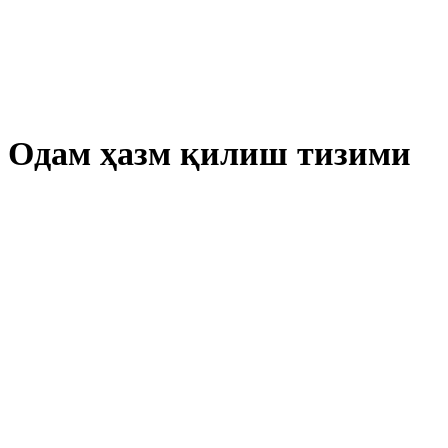
Одам ҳазм қилиш тизими