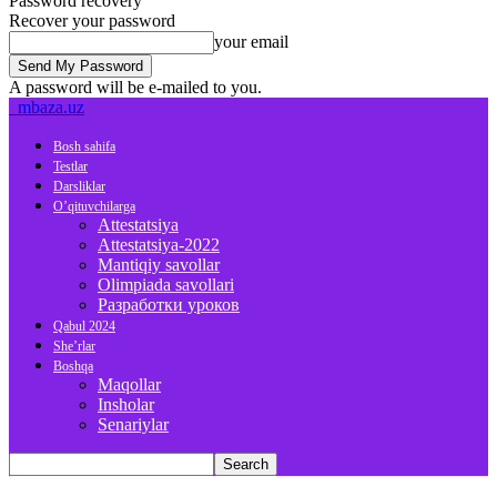
Password recovery
Recover your password
your email
A password will be e-mailed to you.
mbaza.uz
Bosh sahifa
Testlar
Darsliklar
O’qituvchilarga
Attestatsiya
Attestatsiya-2022
Mantiqiy savollar
Olimpiada savollari
Разработки уроков
Qabul 2024
She’rlar
Boshqa
Maqollar
Insholar
Senariylar