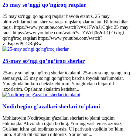
25 may so’nggi qo’ngiroq raqslar
25 may so'nggi qo'ngiroq raqslar havola etamiz. 25-may
bitiruvchilar uchun sher va raqs. raqslar qizlar uchun.Bitiruvchilar
raqsi. https://www.youtube.com/watch?v=x1FWnJ1Cqkc 25-may
raqsi https://www.youtube.com/watch?v=ZWcIj0r2oLQ Oxirgi
qo'ng'iroq raqslari https://www.youtube.com/watch?
v=BqkwPCGRqBw
25-may so’ngi qo’ng’iroq sherlar
25-may so'ngi qo'ng'iroq sherlar to'plami. 25-may so'ngi qo'ng'iroq
ssenariysi, 25-may so'ngi qo'ng'iroq barcha foydali ma'lumotlar.
Yuragimda bu kun cheksiz ehtirom, Yuragimdan chiqar dil
izxorlarim. Opalarim akalarim ketishar...
Nodirbegim g’azallari sherlari to’plami
Mohlaroyim Nodirbegim g'azallari sherlari to'plami taqdim
etilmoqda. Ahvolidin ogoh bo'ling. Yorning vasli emas ozorsiz,
Gulshan ichra gul topilmas xorsiz. Ul parivash vaslidin bo’ldim
judo, Rohati dil qolmadi dildorsiz. Yor uchun...