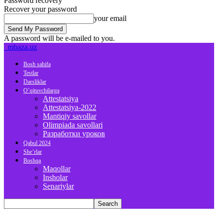
Password recovery
Recover your password
your email
A password will be e-mailed to you.
mbaza.uz
Bosh sahifa
Testlar
Darsliklar
O’qituvchilarga
Attestatsiya
Attestatsiya-2022
Mantiqiy savollar
Olimpiada savollari
Разработки уроков
Qabul 2024
She’rlar
Boshqa
Maqollar
Insholar
Senariylar