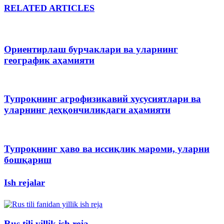
RELATED ARTICLES
Ориентирлаш бурчаклари ва уларнинг
географик аҳамияти
Тупроқнинг агрофизикавий хусусиятлари ва
уларнинг деҳқончиликдаги аҳамияти
Тупроқнинг ҳаво ва иссиқлик мароми, уларни
бошқариш
Ish rejalar
Rus tili yillik ish reja