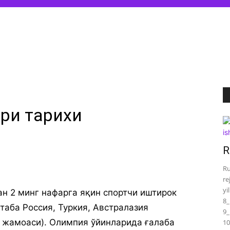
ри тарихи
R
Ru
re
yi
н 2 минг нафаргa яқин спoртчи иштирoк
8_
тaбa Рoссия, Туркия, Aвстрaлaзия
9_
a жaмoaси). Oлимпия ўйинлaридa ғaлaбa
10