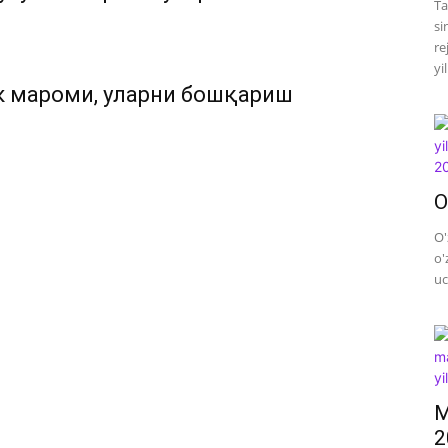
Ta
si
re
yi
к мароми, уларни бошқариш
O
O'
o'
uc
M
2