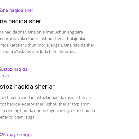
na haqida sher
a haqida sher. Onajonlarimiz uchun eng sara
erlarni havola etamiz. Ushbu sherlar bolajonlar
mda kattalar uchun mo'ljallangan. Ona haqida sher.
da ham a’losiz, oyijon, Juda ham donosiz,...
stoz haqida sherlar
toz haqida sherlar. Ustozlar haqida rasmli sherlar.
toz haqida 4-qator sher. Ushbu sherlar to'plamini
qib chiqing hamda undan foydalaning. Ustoz haqida
erlar to'plami sizga...