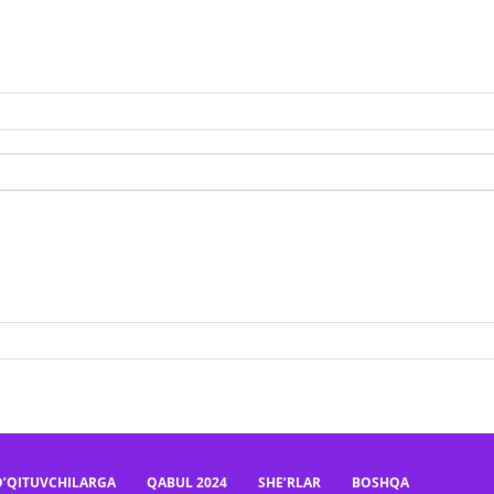
O’QITUVCHILARGA
QABUL 2024
SHE’RLAR
BOSHQA