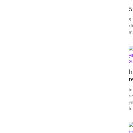
5
5-
ti
Ing
I
r
In
si
yi
In