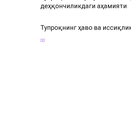
деҳқончиликдаги аҳамияти
Тупроқнинг ҳаво ва иссиқли