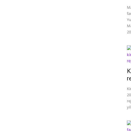
Ma
fa
Yu
Ma
20
K
r
Ki
20
re
yil