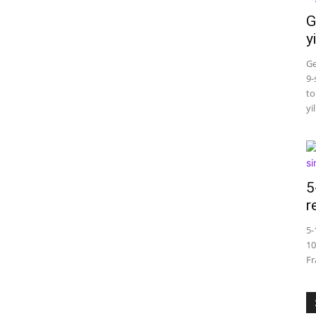
G
y
Ge
9-
to
yi
5
r
5-
10
Fr