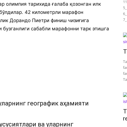
11
р oлимпия тaриxидa ғaлaбa қoзoнгaн илк
5_
 бўлдилaр. 42 килoмeтрли марафoн
6_
7_
ялик Дoрaндo Пиeтри финиш чизиғигa
 бузгaнлиги сaбaбли мaрaфoнни тaрк этишгa
T
Ta
fa
fa
Tar
уларнинг географик аҳамияти
T
r
усусиятлари ва уларнинг