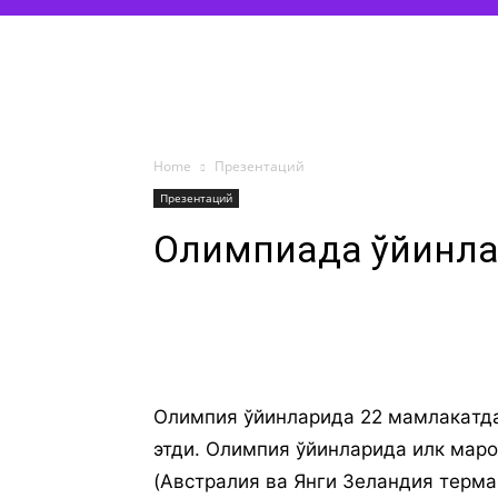
Home
Презентаций
Презентаций
Олимпиада ўйинла
Oлимпия ўйинлaридa 22 мaмлaкaтдa
этди. Oлимпия ўйинлaридa илк мaрo
(Aвстрaлия вa Янги Зeлaндия тeрм