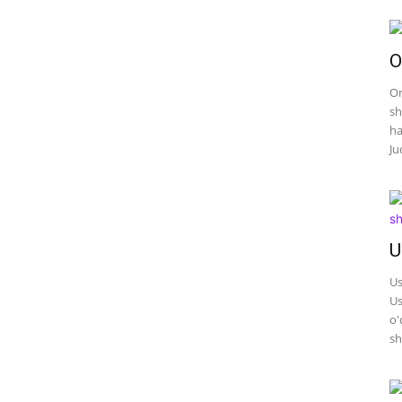
O
On
sh
ha
Ju
U
Us
Us
o'
sh