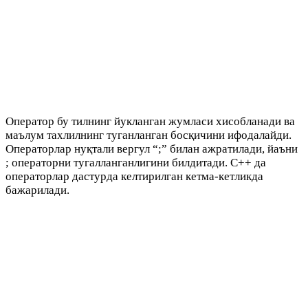
Оператор бу тилнинг йукланган жумласи хисобланади ва
маълум тахлилнинг туганланган босқичини ифодалайди.
Операторлар нуқтали вергул “;” билан ажратилади, йаъни
; операторни тугалланганлигини билдитади. C++ да
операторлар дастурда келтирилган кетма-кетликда
бажарилади.