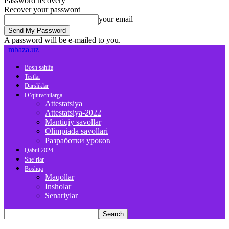
Password recovery
Recover your password
your email
A password will be e-mailed to you.
mbaza.uz
Bosh sahifa
Testlar
Darsliklar
O’qituvchilarga
Attestatsiya
Attestatsiya-2022
Mantiqiy savollar
Olimpiada savollari
Разработки уроков
Qabul 2024
She’rlar
Boshqa
Maqollar
Insholar
Senariylar