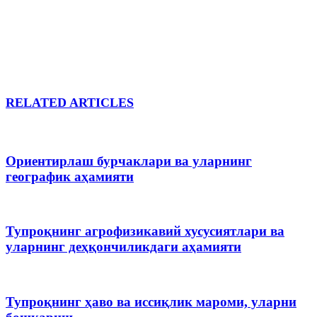
RELATED ARTICLES
Ориентирлаш бурчаклари ва уларнинг
географик аҳамияти
Тупроқнинг агрофизикавий хусусиятлари ва
уларнинг деҳқончиликдаги аҳамияти
Тупроқнинг ҳаво ва иссиқлик мароми, уларни