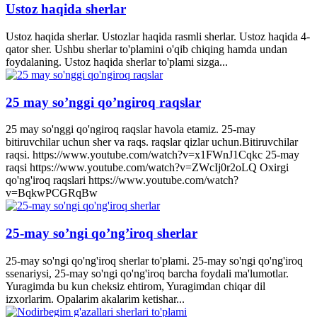
Ustoz haqida sherlar
Ustoz haqida sherlar. Ustozlar haqida rasmli sherlar. Ustoz haqida 4-
qator sher. Ushbu sherlar to'plamini o'qib chiqing hamda undan
foydalaning. Ustoz haqida sherlar to'plami sizga...
25 may so’nggi qo’ngiroq raqslar
25 may so'nggi qo'ngiroq raqslar havola etamiz. 25-may
bitiruvchilar uchun sher va raqs. raqslar qizlar uchun.Bitiruvchilar
raqsi. https://www.youtube.com/watch?v=x1FWnJ1Cqkc 25-may
raqsi https://www.youtube.com/watch?v=ZWcIj0r2oLQ Oxirgi
qo'ng'iroq raqslari https://www.youtube.com/watch?
v=BqkwPCGRqBw
25-may so’ngi qo’ng’iroq sherlar
25-may so'ngi qo'ng'iroq sherlar to'plami. 25-may so'ngi qo'ng'iroq
ssenariysi, 25-may so'ngi qo'ng'iroq barcha foydali ma'lumotlar.
Yuragimda bu kun cheksiz ehtirom, Yuragimdan chiqar dil
izxorlarim. Opalarim akalarim ketishar...