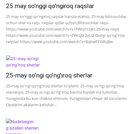
25 may so’nggi qo’ngiroq raqslar
25 may so'nggi qo'ngiroq raqslar havola etamiz. 25-may bitiruvchilar
uchun sher va raqs. raqslar qizlar uchun.Bitiruvchilar raqsi.
https://www.youtube.com/watch?v=x1FWnJ1Cqkc 25-may raqsi
https://www.youtube.com/watch?v=ZWcIj0r2oLQ Oxirgi qo'ng'iroq
raqslari https://www.youtube.com/watch?v=BqkwPCGRqBw
25-may so’ngi qo’ng’iroq sherlar
25-may so'ngi qo'ng'iroq sherlar to'plami. 25-may so'ngi qo'ng'iroq
ssenariysi, 25-may so'ngi qo'ng'iroq barcha foydali ma'lumotlar.
Yuragimda bu kun cheksiz ehtirom, Yuragimdan chiqar dil izxorlarim.
Opalarim akalarim ketishar...