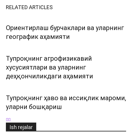
RELATED ARTICLES
Ориентирлаш бурчаклари ва уларнинг
географик аҳамияти
Тупроқнинг агрофизикавий
хусусиятлари ва уларнинг
деҳқончиликдаги аҳамияти
Тупроқнинг ҳаво ва иссиқлик мароми,
уларни бошқариш
Ish rejalar