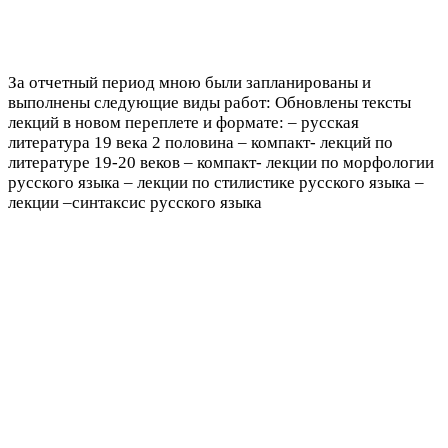
За отчетный период мною были запланированы и
выполнены следующие виды работ: Обновлены тексты
лекций в новом переплете и формате: – русская
литература 19 века 2 половина – компакт- лекций по
литературе 19-20 веков – компакт- лекции по морфологии
русского языка – лекции по стилистике русского языка –
лекции –синтаксис русского языка