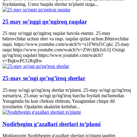
foydalaning. Ustoz haqida sherlar to'plami sizga...
25 may so’nggi qo’ngiroq raqslar
25 may so'nggi qo'ngiroq raqslar havola etamiz. 25-may
bitiruvchilar uchun sher va raqs. raqslar qizlar uchun.Bitiruvchilar
raqsi. https://www.youtube.com/watch?v=x1FWnJ1Cqkc 25-may
raqsi https://www.youtube.com/watch?v=ZWcIj0r2oLQ Oxirgi
qo'ng'iroq raqslari https://www.youtube.com/watch?
v=BqkwPCGRqBw
25-may so’ngi qo’ng’iroq sherlar
25-may so'ngi qo'ng'iroq sherlar to'plami. 25-may so'ngi qo'ng'iroq
ssenariysi, 25-may so'ngi qo'ng'iroq barcha foydali ma'lumotlar.
Yuragimda bu kun cheksiz ehtirom, Yuragimdan chiqar dil
izxorlarim. Opalarim akalarim ketishar...
Nodirbegim g’azallari sherlari to’plami
Mohlaroyim Nodirbegim g'azallari sherlari to'plami taqdim