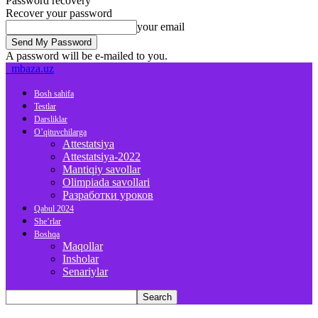
Password recovery
Recover your password
your email
A password will be e-mailed to you.
mbaza.uz
Bosh sahifa
Testlar
Darsliklar
O’qituvchilarga
Attestatsiya
Attestatsiya-2022
Mantiqiy savollar
Olimpiada savollari
Разработки уроков
Qabul 2024
She’rlar
Boshqa
Maqollar
Insholar
Senariylar