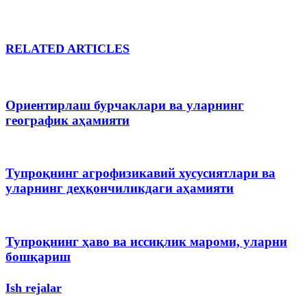
RELATED ARTICLES
Ориентирлаш бурчаклари ва уларнинг
географик аҳамияти
Тупроқнинг агрофизикавий хусусиятлари ва
уларнинг деҳқончиликдаги аҳамияти
Тупроқнинг ҳаво ва иссиқлик мароми, уларни
бошқариш
Ish rejalar