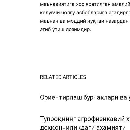
маънавиятига хос яратилган амалий
келувчи чолғу асбобларига эгадирл
маънан ва моддий нуқтаи назардан 
этиб ўтиш лозимдир.
RELATED ARTICLES
Ориентирлаш бурчаклари ва 
Тупроқнинг агрофизикавий х
деҳқончиликдаги аҳамияти