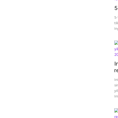
5
5-
ti
Ing
I
r
In
si
yi
In