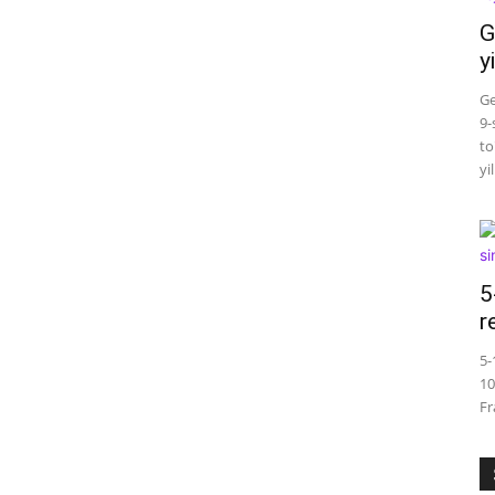
G
y
Ge
9-
to
yi
5
r
5-
10
Fr