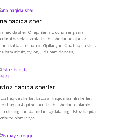
na haqida sher
a haqida sher. Onajonlarimiz uchun eng sara
erlarni havola etamiz. Ushbu sherlar bolajonlar
mda kattalar uchun mo'ljallangan. Ona haqida sher.
da ham a’losiz, oyijon, Juda ham donosiz,...
stoz haqida sherlar
toz haqida sherlar. Ustozlar haqida rasmli sherlar.
toz haqida 4-qator sher. Ushbu sherlar to'plamini
qib chiqing hamda undan foydalaning. Ustoz haqida
erlar to'plami sizga...