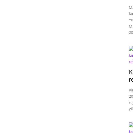
Ma
fa
Yu
Ma
20
K
r
Ki
20
re
yil