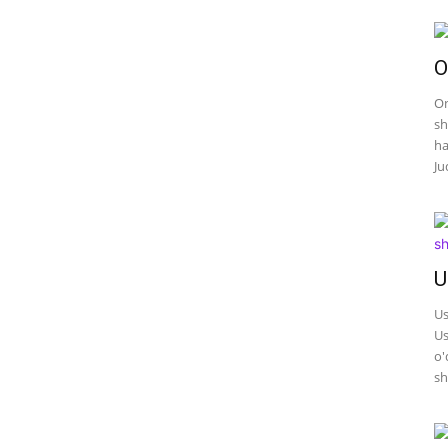
O
On
sh
ha
Ju
U
Us
Us
o'
sh