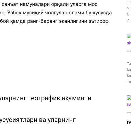
11
 санъат намуналари орқали уларга мос
5_
ар. Ўзбек мусиқий чолғулар олами бу хусусда
6_
7_
бой ҳамда ранг-баранг эканлигини эътироф
T
Ta
fa
fa
Tar
уларнинг географик аҳамияти
T
усусиятлари ва уларнинг
r