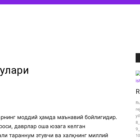
ғулари
R
Ru
re
yi
арнинг моддий ҳамда маънавий бойлигидир.
8_
роси, даврлар оша юзага келган
9_
ли тараннум этувчи ва халқнинг миллий
10