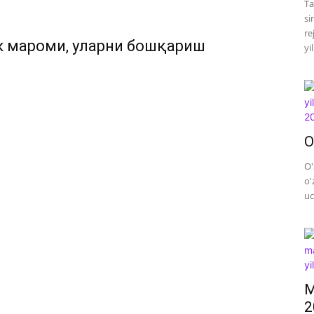
Ta
si
re
к мароми, уларни бошқариш
yi
O
O'
o'
uc
M
2