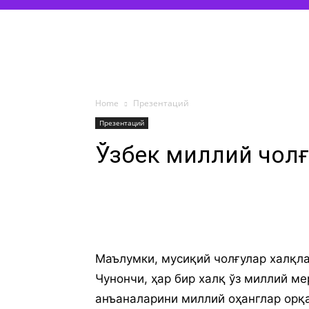
Home
Презентаций
Презентаций
Ўзбек миллий чол
Маълумки, мусиқий чолғулар халқл
Чунончи, ҳар бир халқ ўз миллий ме
анъаналарини миллий оҳанглар орқа