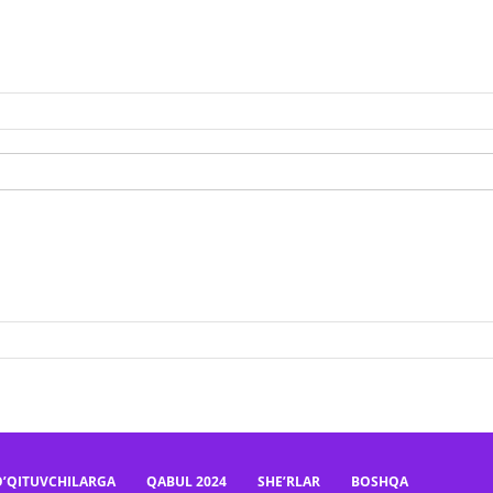
O’QITUVCHILARGA
QABUL 2024
SHE’RLAR
BOSHQA