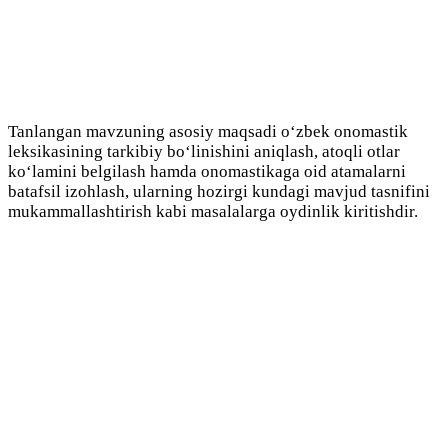
Tanlangan mavzuning asosiy maqsadi o‘zbek onomastik
leksikasining tarkibiy bo‘linishini aniqlash, atoqli otlar
ko‘lamini belgilash hamda onomastikaga oid atamalarni
batafsil izohlash, ularning hozirgi kundagi mavjud tasnifini
mukammallashtirish kabi masalalarga oydinlik kiritishdir.