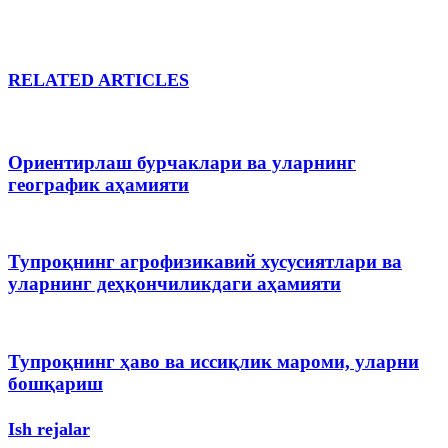
RELATED ARTICLES
Ориентирлаш бурчаклари ва уларнинг
географик аҳамияти
Тупроқнинг агрофизикавий хусусиятлари ва
уларнинг деҳқончиликдаги аҳамияти
Тупроқнинг ҳаво ва иссиқлик мароми, уларни
бошқариш
Ish rejalar