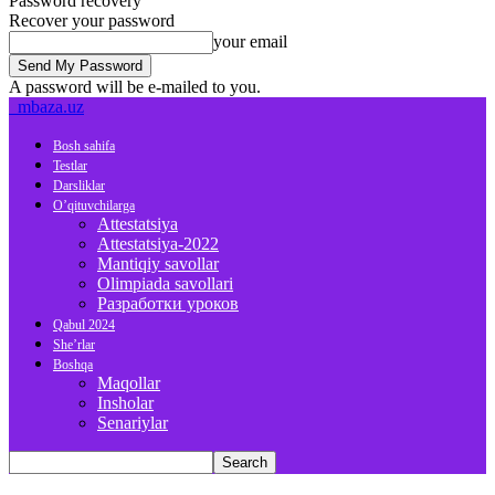
Password recovery
Recover your password
your email
A password will be e-mailed to you.
mbaza.uz
Bosh sahifa
Testlar
Darsliklar
O’qituvchilarga
Attestatsiya
Attestatsiya-2022
Mantiqiy savollar
Olimpiada savollari
Разработки уроков
Qabul 2024
She’rlar
Boshqa
Maqollar
Insholar
Senariylar