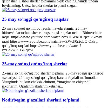
qator sher. Ushbu sherlar to'plamini o'qib chiqing hamda undan
foydalaning. Ustoz haqida sherlar to'plami sizga...
25 may so’nggi qo’ngiroq raqslar
25 may so'nggi qo'ngiroq raqslar havola etamiz. 25-may
bitiruvchilar uchun sher va raqs. raqslar qizlar uchun.Bitiruvchilar
raqsi. https://www.youtube.com/watch?v=x1FWnJ1Cqkc 25-may
raqsi https://www.youtube.com/watch?v=ZWcIj0r2oLQ Oxirgi
qo'ng'iroq raqslari https://www.youtube.com/watch?
v=BqkwPCGRqBw
25-may so’ngi qo’ng’iroq sherlar
25-may so'ngi qo'ng'iroq sherlar to'plami. 25-may so'ngi qo'ng'iroq
ssenariysi, 25-may so'ngi qo'ng'iroq barcha foydali ma'lumotlar.
Yuragimda bu kun cheksiz ehtirom, Yuragimdan chiqar dil
izxorlarim. Opalarim akalarim ketishar...
Nodirbegim g’azallari sherlari to’plami