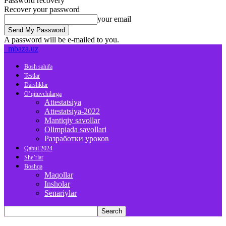
Password recovery
Recover your password
your email
A password will be e-mailed to you.
mbaza.uz
Bosh sahifa
Testlar
Darsliklar
O’qituvchilarga
Attestatsiya
Attestatsiya-2022
Mantiqiy savollar
Olimpiada savollari
Разработки уроков
Qabul 2024
She’rlar
Boshqa
Maqollar
Insholar
Senariylar