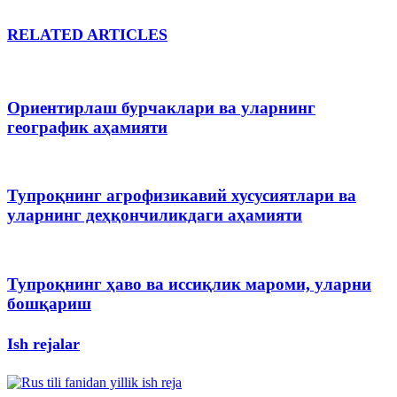
RELATED ARTICLES
Ориентирлаш бурчаклари ва уларнинг
географик аҳамияти
Тупроқнинг агрофизикавий хусусиятлари ва
уларнинг деҳқончиликдаги аҳамияти
Тупроқнинг ҳаво ва иссиқлик мароми, уларни
бошқариш
Ish rejalar