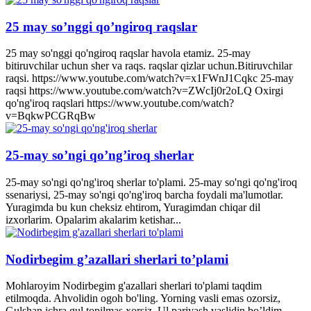
25 may so’nggi qo’ngiroq raqslar
25 may so'nggi qo'ngiroq raqslar havola etamiz. 25-may
bitiruvchilar uchun sher va raqs. raqslar qizlar uchun.Bitiruvchilar
raqsi. https://www.youtube.com/watch?v=x1FWnJ1Cqkc 25-may
raqsi https://www.youtube.com/watch?v=ZWcIj0r2oLQ Oxirgi
qo'ng'iroq raqslari https://www.youtube.com/watch?
v=BqkwPCGRqBw
25-may so’ngi qo’ng’iroq sherlar
25-may so'ngi qo'ng'iroq sherlar to'plami. 25-may so'ngi qo'ng'iroq
ssenariysi, 25-may so'ngi qo'ng'iroq barcha foydali ma'lumotlar.
Yuragimda bu kun cheksiz ehtirom, Yuragimdan chiqar dil
izxorlarim. Opalarim akalarim ketishar...
Nodirbegim g’azallari sherlari to’plami
Mohlaroyim Nodirbegim g'azallari sherlari to'plami taqdim
etilmoqda. Ahvolidin ogoh bo'ling. Yorning vasli emas ozorsiz,
Gulshan ichra gul topilmas xorsiz. Ul parivash vaslidin bo’ldim