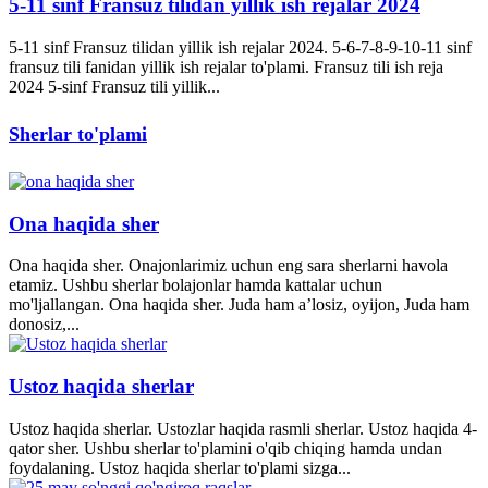
5-11 sinf Fransuz tilidan yillik ish rejalar 2024
5-11 sinf Fransuz tilidan yillik ish rejalar 2024. 5-6-7-8-9-10-11 sinf
fransuz tili fanidan yillik ish rejalar to'plami. Fransuz tili ish reja
2024 5-sinf Fransuz tili yillik...
Sherlar to'plami
Ona haqida sher
Ona haqida sher. Onajonlarimiz uchun eng sara sherlarni havola
etamiz. Ushbu sherlar bolajonlar hamda kattalar uchun
mo'ljallangan. Ona haqida sher. Juda ham a’losiz, oyijon, Juda ham
donosiz,...
Ustoz haqida sherlar
Ustoz haqida sherlar. Ustozlar haqida rasmli sherlar. Ustoz haqida 4-
qator sher. Ushbu sherlar to'plamini o'qib chiqing hamda undan
foydalaning. Ustoz haqida sherlar to'plami sizga...