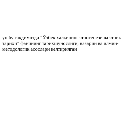
ушбу тақдимотда “Ўзбек халқининг этногенези ва этник
тарихи” фанининг тарихшунослиги, назарий ва илмий-
методологик асослари келтирилган