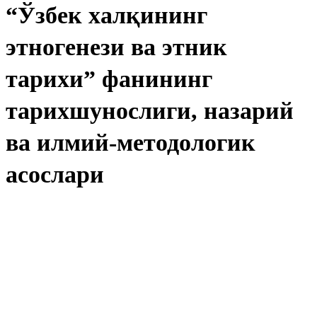
“Ўзбек халқининг
этногенези ва этник
тарихи” фанининг
тарихшунослиги, назарий
ва илмий-методологик
асослари