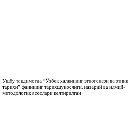
Ушбу тақдимотда “Ўзбек халқининг этногенези ва этник
тарихи” фанининг тарихшунослиги, назарий ва илмий-
методологик асослари келтирилган