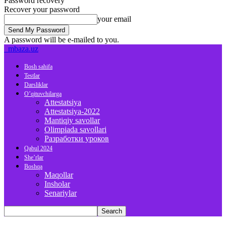
Password recovery
Recover your password
your email
A password will be e-mailed to you.
mbaza.uz
Bosh sahifa
Testlar
Darsliklar
O’qituvchilarga
Attestatsiya
Attestatsiya-2022
Mantiqiy savollar
Olimpiada savollari
Разработки уроков
Qabul 2024
She’rlar
Boshqa
Maqollar
Insholar
Senariylar