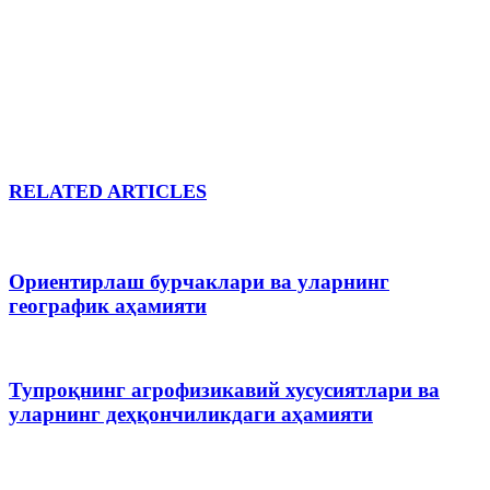
RELATED ARTICLES
Ориентирлаш бурчаклари ва уларнинг
географик аҳамияти
Тупроқнинг агрофизикавий хусусиятлари ва
уларнинг деҳқончиликдаги аҳамияти