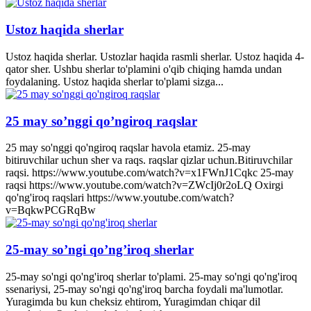
Ustoz haqida sherlar
Ustoz haqida sherlar. Ustozlar haqida rasmli sherlar. Ustoz haqida 4-
qator sher. Ushbu sherlar to'plamini o'qib chiqing hamda undan
foydalaning. Ustoz haqida sherlar to'plami sizga...
25 may so’nggi qo’ngiroq raqslar
25 may so'nggi qo'ngiroq raqslar havola etamiz. 25-may
bitiruvchilar uchun sher va raqs. raqslar qizlar uchun.Bitiruvchilar
raqsi. https://www.youtube.com/watch?v=x1FWnJ1Cqkc 25-may
raqsi https://www.youtube.com/watch?v=ZWcIj0r2oLQ Oxirgi
qo'ng'iroq raqslari https://www.youtube.com/watch?
v=BqkwPCGRqBw
25-may so’ngi qo’ng’iroq sherlar
25-may so'ngi qo'ng'iroq sherlar to'plami. 25-may so'ngi qo'ng'iroq
ssenariysi, 25-may so'ngi qo'ng'iroq barcha foydali ma'lumotlar.
Yuragimda bu kun cheksiz ehtirom, Yuragimdan chiqar dil