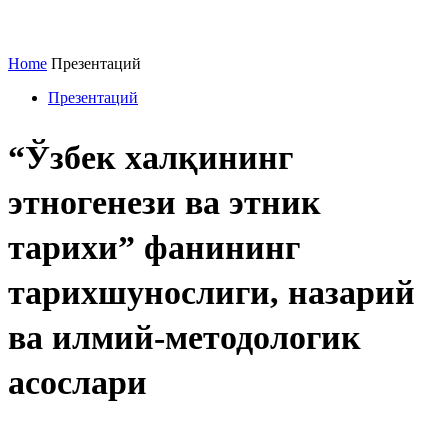
Home
Презентаций
Презентаций
“Ўзбек халқининг
этногенези ва этник
тарихи” фанининг
тарихшунослиги, назарий
ва илмий-методологик
асослари