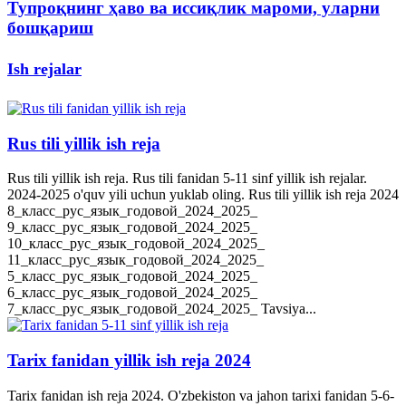
Тупроқнинг ҳаво ва иссиқлик мароми, уларни
бошқариш
Ish rejalar
Rus tili yillik ish reja
Rus tili yillik ish reja. Rus tili fanidan 5-11 sinf yillik ish rejalar.
2024-2025 o'quv yili uchun yuklab oling. Rus tili yillik ish reja 2024
8_класс_рус_язык_годовой_2024_2025_
9_класс_рус_язык_годовой_2024_2025_
10_класс_рус_язык_годовой_2024_2025_
11_класс_рус_язык_годовой_2024_2025_
5_класс_рус_язык_годовой_2024_2025_
6_класс_рус_язык_годовой_2024_2025_
7_класс_рус_язык_годовой_2024_2025_ Tavsiya...
Tarix fanidan yillik ish reja 2024
Tarix fanidan ish reja 2024. O'zbekiston va jahon tarixi fanidan 5-6-