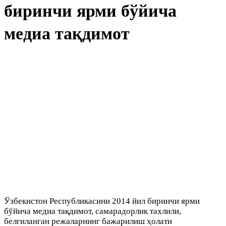
биринчи ярми бўйича
медиа тақдимот
Ўзбекистон Республикасини 2014 йил биринчи ярми
бўйича медиа тақдимот, самарадорлик тахлили,
белгиланган режаларнинг бажарилиш ҳолати