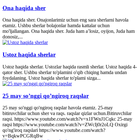
Ona haqida sher
Ona haqida sher. Onajonlarimiz uchun eng sara sherlarni havola
etamiz. Ushbu sherlar bolajonlar hamda kattalar uchun
mo'ljallangan. Ona haqida sher. Juda ham a’losiz, oyijon, Juda ham
donosiz,...
Ustoz haqida sherlar
Ustoz haqida sherlar. Ustozlar haqida rasmli sherlar. Ustoz haqida 4-
qator sher. Ushbu sherlar to'plamini o'qib chiqing hamda undan
foydalaning. Ustoz haqida sherlar to'plami sizga...
25 may so’nggi qo’ngiroq raqslar
25 may so'nggi qo'ngiroq raqslar havola etamiz. 25-may
bitiruvchilar uchun sher va raqs. raqslar qizlar uchun.Bitiruvchilar
raqsi. https://www.youtube.com/watch?v=x1FWnJ1Cqkc 25-may
raqsi https://www.youtube.com/watch?v=ZWcIj0r2oLQ Oxirgi
qo'ng'iroq raqslari https://www.youtube.com/watch?
v=BqkwPCGRqBw