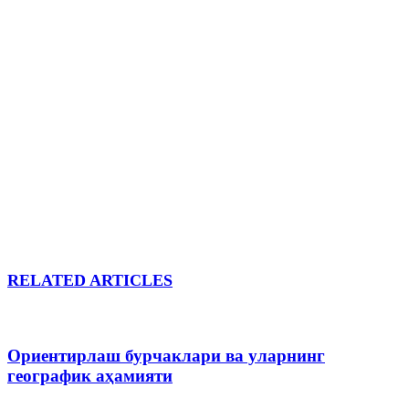
RELATED ARTICLES
Ориентирлаш бурчаклари ва уларнинг
географик аҳамияти