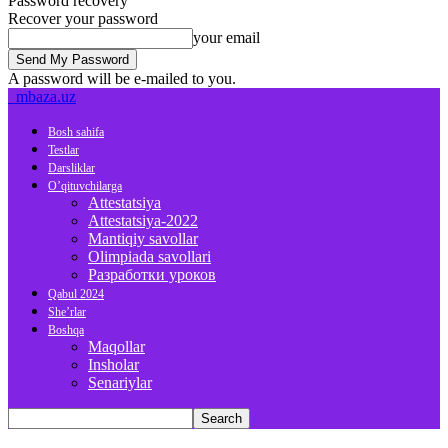
Password recovery
Recover your password
your email
A password will be e-mailed to you.
mbaza.uz
Bosh sahifa
Testlar
Darsliklar
O’qituvchilarga
Attestatsiya
Attestatsiya-2022
Mantiqiy savollar
Olimpiada savollari
Разработки уроков
Qabul 2024
She’rlar
Boshqa
Maqollar
Insholar
Senariylar