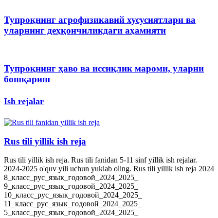
Тупроқнинг агрофизикавий хусусиятлари ва
уларнинг деҳқончиликдаги аҳамияти
Тупроқнинг ҳаво ва иссиқлик мароми, уларни
бошқариш
Ish rejalar
Rus tili yillik ish reja
Rus tili yillik ish reja. Rus tili fanidan 5-11 sinf yillik ish rejalar.
2024-2025 o'quv yili uchun yuklab oling. Rus tili yillik ish reja 2024
8_класс_рус_язык_годовой_2024_2025_
9_класс_рус_язык_годовой_2024_2025_
10_класс_рус_язык_годовой_2024_2025_
11_класс_рус_язык_годовой_2024_2025_
5_класс_рус_язык_годовой_2024_2025_