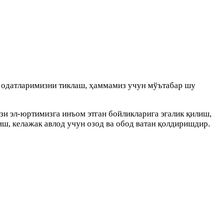
ф одатларимизни тиклаш, ҳаммамиз учун мўътабар шу
зи эл-юртимизга инъом этган бойликларига эгалик қилиш,
риш, келажак авлод учун озод ва обод ватан қолдиришдир.