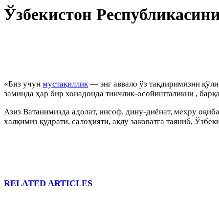
Ўзбекистон Республикасини
«Биз учун
мустақиллик
— энг аввало ўз тақдиримизни қўли
заминда ҳар бир хонадонда тинчлик-осойишталикни , барқ
Азиз Ватанимизда адолат, инсоф, дину-диёнат, меҳру оқиб
халқимиз қудрати, салоҳияти, ақлу заковатга таяниб, Ўзбе
RELATED ARTICLES