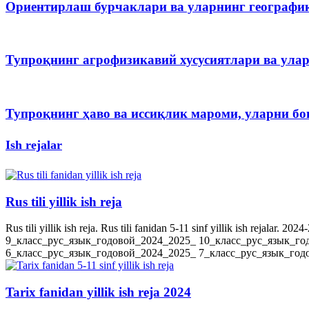
Ориентирлаш бурчаклари ва уларнинг географи
Тупроқнинг агрофизикавий хусусиятлари ва ула
Тупроқнинг ҳаво ва иссиқлик мароми, уларни 
Ish rejalar
Rus tili yillik ish reja
Rus tili yillik ish reja. Rus tili fanidan 5-11 sinf yillik ish rejala
9_класс_рус_язык_годовой_2024_2025_ 10_класс_рус_язык_го
6_класс_рус_язык_годовой_2024_2025_ 7_класс_рус_язык_годов
Tarix fanidan yillik ish reja 2024