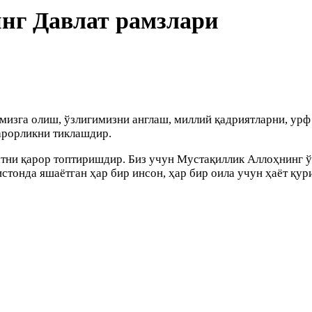
нг Давлат рамзлари
мизга олиш, ўзлигимизни англаш, миллий қадриятларни, ур
арорликни тиклашдир.
атни қарор топтиришдир. Биз учун Мустақиллик Аллоҳнинг ў
кистонда яшаётган ҳар бир инсон, ҳар бир оила учун ҳаёт қу