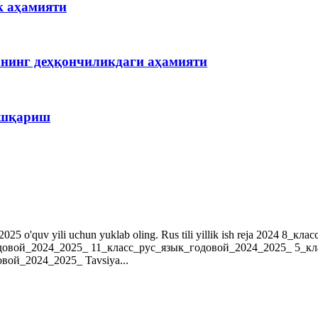
к аҳамияти
рнинг деҳқончиликдаги аҳамияти
бошқариш
r. 2024-2025 o'quv yili uchun yuklab oling. Rus tili yillik ish reja 202
довой_2024_2025_ 11_класс_рус_язык_годовой_2024_2025_ 5_к
ой_2024_2025_ Tavsiya...