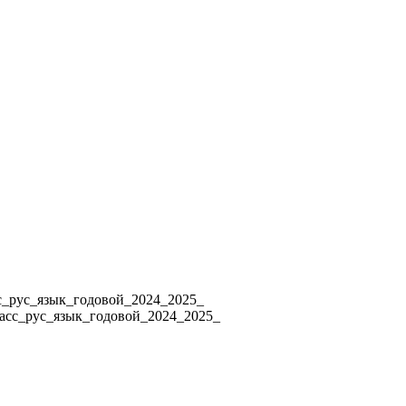
4 8_класс_рус_язык_годовой_2024_2025_
ласс_рус_язык_годовой_2024_2025_