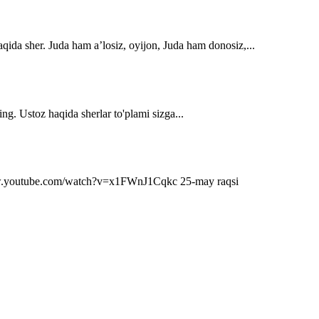
qida sher. Juda ham a’losiz, oyijon, Juda ham donosiz,...
ng. Ustoz haqida sherlar to'plami sizga...
s://www.youtube.com/watch?v=x1FWnJ1Cqkc 25-may raqsi