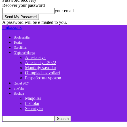
Password recovery
Recover your password
your email
A password will be e-mailed to you.
mbaza.uz
Bosh sahifa
Testlar
Darsliklar
O’qituvchilarga
Attestatsiya
Attestatsiya-2022
Mantiqiy savollar
Olimpiada savollari
Разработки уроков
Qabul 2024
She’rlar
Boshqa
Maqollar
Insholar
Senariylar