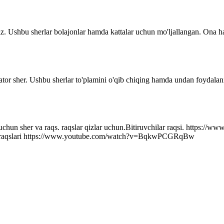
z. Ushbu sherlar bolajonlar hamda kattalar uchun mo'ljallangan. Ona ha
ator sher. Ushbu sherlar to'plamini o'qib chiqing hamda undan foydalani
r uchun sher va raqs. raqslar qizlar uchun.Bitiruvchilar raqsi. http
q raqslari https://www.youtube.com/watch?v=BqkwPCGRqBw