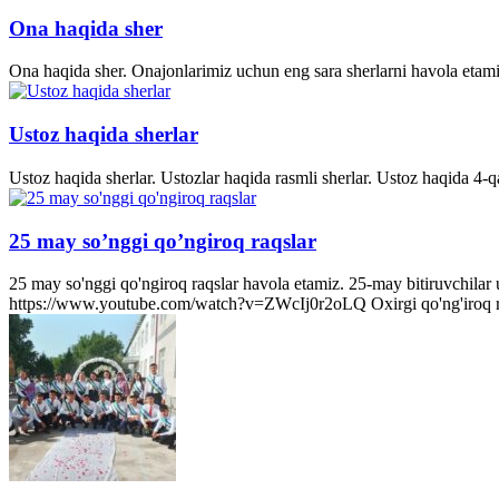
Ona haqida sher
Ona haqida sher. Onajonlarimiz uchun eng sara sherlarni havola etami
Ustoz haqida sherlar
Ustoz haqida sherlar. Ustozlar haqida rasmli sherlar. Ustoz haqida 4-q
25 may so’nggi qo’ngiroq raqslar
25 may so'nggi qo'ngiroq raqslar havola etamiz. 25-may bitiruvchila
https://www.youtube.com/watch?v=ZWcIj0r2oLQ Oxirgi qo'ng'iro