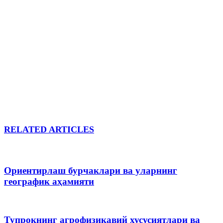
RELATED ARTICLES
Ориентирлаш бурчаклари ва уларнинг
географик аҳамияти
Тупроқнинг агрофизикавий хусусиятлари ва