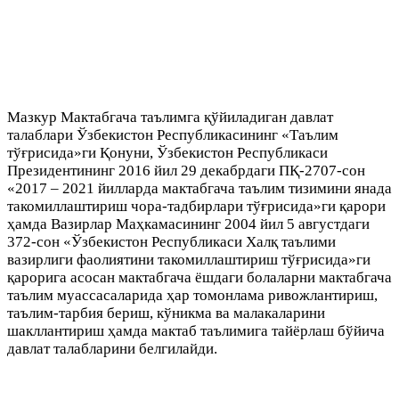
Мазкур Мактабгача таълимга қўйиладиган давлат
талаблари Ўзбекистон Республикасининг «Таълим
тўғрисида»ги Қонуни, Ўзбекистон Республикаси
Президентининг 2016 йил 29 декабрдаги ПҚ-2707-сон
«2017 – 2021 йилларда мактабгача таълим тизимини янада
такомиллаштириш чора-тадбирлари тўғрисида»ги қарори
ҳамда Вазирлар Маҳкамасининг 2004 йил 5 августдаги
372-сон «Ўзбекистон Республикаси Халқ таълими
вазирлиги фаолиятини такомиллаштириш тўғрисида»ги
қарорига асосан мактабгача ёшдаги болаларни мактабгача
таълим муассасаларида ҳар томонлама ривожлантириш,
таълим-тарбия бериш, кўникма ва малакаларини
шакллантириш ҳамда мактаб таълимига тайёрлаш бўйича
давлат талабларини белгилайди.