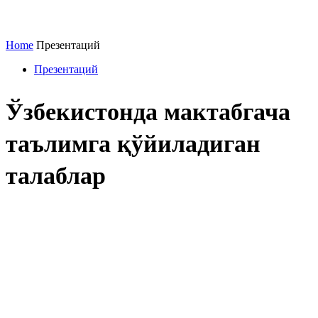
Home
Презентаций
Презентаций
Ўзбекистонда мактабгача
таълимга қўйиладиган
талаблар