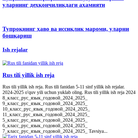
уларнинг деҳқончиликдаги аҳамияти
Тупроқнинг ҳаво ва иссиқлик мароми, уларни
бошқариш
Ish rejalar
Rus tili yillik ish reja
Rus tili yillik ish reja. Rus tili fanidan 5-11 sinf yillik ish rejalar.
2024-2025 o'quv yili uchun yuklab oling. Rus tili yillik ish reja 2024
8_класс_рус_язык_годовой_2024_2025_
9_класс_рус_язык_годовой_2024_2025_
10_класс_рус_язык_годовой_2024_2025_
11_класс_рус_язык_годовой_2024_2025_
5_класс_рус_язык_годовой_2024_2025_
6_класс_рус_язык_годовой_2024_2025_
7_класс_рус_язык_годовой_2024_2025_ Tavsiya...