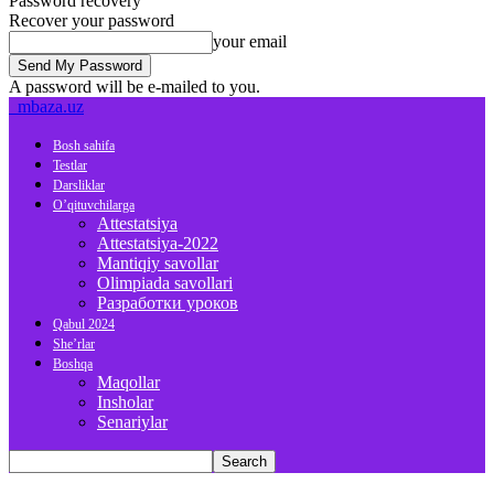
Password recovery
Recover your password
your email
A password will be e-mailed to you.
mbaza.uz
Bosh sahifa
Testlar
Darsliklar
O’qituvchilarga
Attestatsiya
Attestatsiya-2022
Mantiqiy savollar
Olimpiada savollari
Разработки уроков
Qabul 2024
She’rlar
Boshqa
Maqollar
Insholar
Senariylar