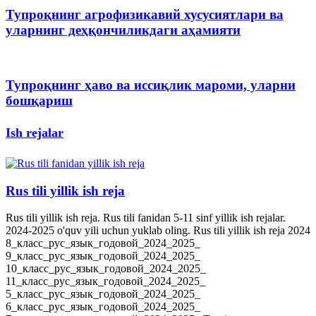
Тупроқнинг агрофизикавий хусусиятлари ва
уларнинг деҳқончиликдаги аҳамияти
Тупроқнинг ҳаво ва иссиқлик мароми, уларни
бошқариш
Ish rejalar
Rus tili yillik ish reja
Rus tili yillik ish reja. Rus tili fanidan 5-11 sinf yillik ish rejalar.
2024-2025 o'quv yili uchun yuklab oling. Rus tili yillik ish reja 2024
8_класс_рус_язык_годовой_2024_2025_
9_класс_рус_язык_годовой_2024_2025_
10_класс_рус_язык_годовой_2024_2025_
11_класс_рус_язык_годовой_2024_2025_
5_класс_рус_язык_годовой_2024_2025_
6_класс_рус_язык_годовой_2024_2025_