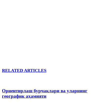
RELATED ARTICLES
Ориентирлаш бурчаклари ва уларнинг
географик аҳамияти