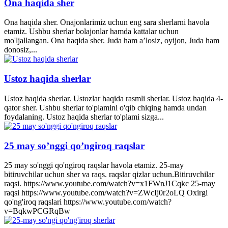
Ona haqida sher
Ona haqida sher. Onajonlarimiz uchun eng sara sherlarni havola
etamiz. Ushbu sherlar bolajonlar hamda kattalar uchun
mo'ljallangan. Ona haqida sher. Juda ham a’losiz, oyijon, Juda ham
donosiz,...
Ustoz haqida sherlar
Ustoz haqida sherlar. Ustozlar haqida rasmli sherlar. Ustoz haqida 4-
qator sher. Ushbu sherlar to'plamini o'qib chiqing hamda undan
foydalaning. Ustoz haqida sherlar to'plami sizga...
25 may so’nggi qo’ngiroq raqslar
25 may so'nggi qo'ngiroq raqslar havola etamiz. 25-may
bitiruvchilar uchun sher va raqs. raqslar qizlar uchun.Bitiruvchilar
raqsi. https://www.youtube.com/watch?v=x1FWnJ1Cqkc 25-may
raqsi https://www.youtube.com/watch?v=ZWcIj0r2oLQ Oxirgi
qo'ng'iroq raqslari https://www.youtube.com/watch?
v=BqkwPCGRqBw