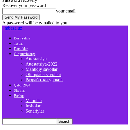
Password recovery
Recover your password
your email
A password will be e-mailed to you.
mbaza.uz
Bosh sahifa
Testlar
Darsliklar
O’qituvchilarga
Attestatsiya
Attestatsiya-2022
Mantiqiy savollar
Olimpiada savollari
Разработки уроков
Qabul 2024
She’rlar
Boshqa
Maqollar
Insholar
Senariylar