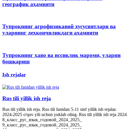
географик аҳамияти
Тупроқнинг агрофизикавий хусусиятлари ва
уларнинг деҳқончиликдаги аҳамияти
Тупроқнинг ҳаво ва иссиқлик мароми, уларни
бошқариш
Ish rejalar
Rus tili yillik ish reja
Rus tili yillik ish reja. Rus tili fanidan 5-11 sinf yillik ish rejalar.
2024-2025 o'quv yili uchun yuklab oling. Rus tili yillik ish reja 2024
8_класс_рус_язык_годовой_2024_2025_
9_класс_рус_язык_годовой_2024_2025_