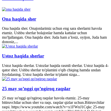
Ona haqida sher
Ona haqida sher. Onajonlarimiz uchun eng sara sherlarni havola
etamiz. Ushbu sherlar bolajonlar hamda kattalar uchun
mo'ljallangan. Ona haqida sher. Juda ham a’losiz, oyijon, Juda ham
donosiz,...
Ustoz haqida sherlar
Ustoz haqida sherlar. Ustozlar haqida rasmli sherlar. Ustoz haqida 4-
qator sher. Ushbu sherlar to'plamini o'qib chiqing hamda undan
foydalaning. Ustoz haqida sherlar to'plami sizga...
25 may so’nggi qo’ngiroq raqslar
25 may so'nggi qo'ngiroq raqslar havola etamiz. 25-may
bitiruvchilar uchun sher va raqs. raqslar qizlar uchun.Bitiruvchilar
raqsi. https://www.youtube.com/watch?v=x1FWnJ1Cqkc 25-may