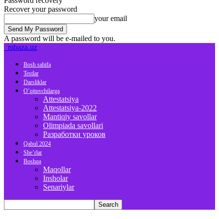
Password recovery
Recover your password
your email
A password will be e-mailed to you.
mbaza.uz
Bosh sahifa
Testlar
Darsliklar
O’qituvchilarga
Attestatsiya
Attestatsiya-2022
Mantiqiy savollar
Olimpiada savollari
Разработки уроков
Qabul 2024
She’rlar
Boshqa
Maqollar
Insholar
Senariylar