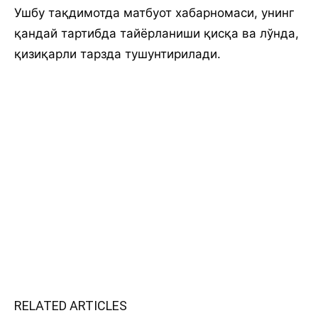
Ушбу тақдимотда матбуот хабарномаси, унинг
қандай тартибда тайёрланиши қисқа ва лўнда,
қизиқарли тарзда тушунтирилади.
RELATED ARTICLES