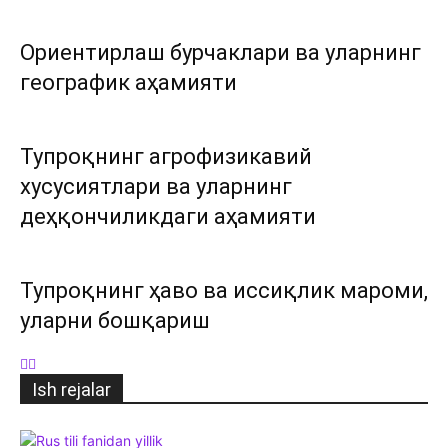
Ориентирлаш бурчаклари ва уларнинг
географик аҳамияти
Тупроқнинг агрофизикавий
хусусиятлари ва уларнинг
деҳқончиликдаги аҳамияти
Тупроқнинг ҳаво ва иссиқлик мароми,
уларни бошқариш
Ish rejalar