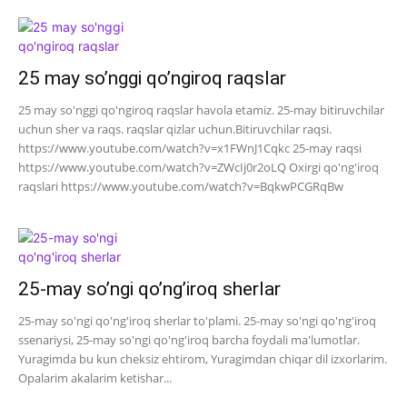
25 may so’nggi qo’ngiroq raqslar
25 may so'nggi qo'ngiroq raqslar havola etamiz. 25-may bitiruvchilar
uchun sher va raqs. raqslar qizlar uchun.Bitiruvchilar raqsi.
https://www.youtube.com/watch?v=x1FWnJ1Cqkc 25-may raqsi
https://www.youtube.com/watch?v=ZWcIj0r2oLQ Oxirgi qo'ng'iroq
raqslari https://www.youtube.com/watch?v=BqkwPCGRqBw
25-may so’ngi qo’ng’iroq sherlar
25-may so'ngi qo'ng'iroq sherlar to'plami. 25-may so'ngi qo'ng'iroq
ssenariysi, 25-may so'ngi qo'ng'iroq barcha foydali ma'lumotlar.
Yuragimda bu kun cheksiz ehtirom, Yuragimdan chiqar dil izxorlarim.
Opalarim akalarim ketishar...