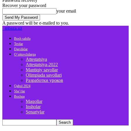
Password recovery
Recover your password
your email
A password will be e-mailed to you.
mbaza.uz
Bosh sahifa
Testlar
Darsliklar
O’qituvchilarga
Attestatsiya
Attestatsiya-2022
Mantiqiy savollar
Olimpiada savollari
Разработки уроков
Qabul 2024
She’rlar
Boshqa
Maqollar
Insholar
Senariylar