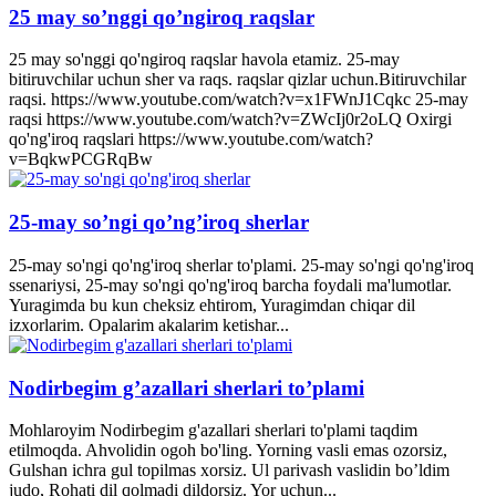
25 may so’nggi qo’ngiroq raqslar
25 may so'nggi qo'ngiroq raqslar havola etamiz. 25-may
bitiruvchilar uchun sher va raqs. raqslar qizlar uchun.Bitiruvchilar
raqsi. https://www.youtube.com/watch?v=x1FWnJ1Cqkc 25-may
raqsi https://www.youtube.com/watch?v=ZWcIj0r2oLQ Oxirgi
qo'ng'iroq raqslari https://www.youtube.com/watch?
v=BqkwPCGRqBw
25-may so’ngi qo’ng’iroq sherlar
25-may so'ngi qo'ng'iroq sherlar to'plami. 25-may so'ngi qo'ng'iroq
ssenariysi, 25-may so'ngi qo'ng'iroq barcha foydali ma'lumotlar.
Yuragimda bu kun cheksiz ehtirom, Yuragimdan chiqar dil
izxorlarim. Opalarim akalarim ketishar...
Nodirbegim g’azallari sherlari to’plami
Mohlaroyim Nodirbegim g'azallari sherlari to'plami taqdim
etilmoqda. Ahvolidin ogoh bo'ling. Yorning vasli emas ozorsiz,
Gulshan ichra gul topilmas xorsiz. Ul parivash vaslidin bo’ldim
judo, Rohati dil qolmadi dildorsiz. Yor uchun...