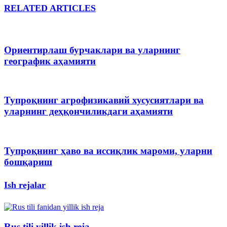
RELATED ARTICLES
Ориентирлаш бурчаклари ва уларнинг
географик аҳамияти
Тупроқнинг агрофизикавий хусусиятлари ва
уларнинг деҳқончиликдаги аҳамияти
Тупроқнинг ҳаво ва иссиқлик мароми, уларни
бошқариш
Ish rejalar
Rus tili yillik ish reja