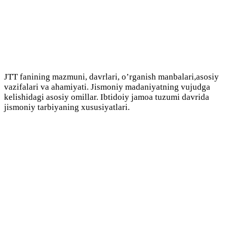
JTT fanining mazmuni, davrlari, o’rganish manbalari,asosiy
vazifalari va ahamiyati. Jismoniy madaniyatning vujudga
kelishidagi asosiy omillar. Ibtidoiy jamoa tuzumi davrida
jismoniy tarbiyaning xususiyatlari.