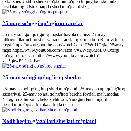
qator sher. Ushbu sherlar to'plamini o'qib chiqing hamda undan
foydalaning. Ustoz haqida sherlar to'plami sizga...
25 may so’nggi qo’ngiroq raqslar
25 may so'nggi qo'ngiroq raqslar havola etamiz. 25-may
bitiruvchilar uchun sher va raqs. raqslar qizlar uchun.Bitiruvchilar
raqsi. https://www.youtube.com/watch?v=x1FWnJ1Cqkc 25-may
raqsi https://www.youtube.com/watch?v=ZWcIj0r2oLQ Oxirgi
qo'ng'iroq raqslari https://www.youtube.com/watch?
v=BqkwPCGRqBw
25-may so’ngi qo’ng’iroq sherlar
25-may so'ngi qo'ng'iroq sherlar to'plami. 25-may so'ngi qo'ng'iroq
ssenariysi, 25-may so'ngi qo'ng'iroq barcha foydali ma'lumotlar.
Yuragimda bu kun cheksiz ehtirom, Yuragimdan chiqar dil
izxorlarim. Opalarim akalarim ketishar...
Nodirbegim g’azallari sherlari to’plami