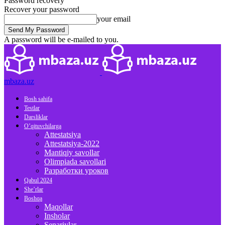
Password recovery
Recover your password
your email
A password will be e-mailed to you.
mbaza.uz
Bosh sahifa
Testlar
Darsliklar
O’qituvchilarga
Attestatsiya
Attestatsiya-2022
Mantiqiy savollar
Olimpiada savollari
Разработки уроков
Qabul 2024
She’rlar
Boshqa
Maqollar
Insholar
Senariylar