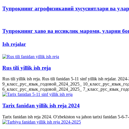
Тупроқнинг агрофизикавий хусусиятлари ва ула
Тупроқнинг ҳаво ва иссиқлик мароми, уларни 
Ish rejalar
Rus tili yillik ish reja
Rus tili yillik ish reja. Rus tili fanidan 5-11 sinf yillik ish rejala
9_класс_рус_язык_годовой_2024_2025_ 10_класс_рус_язык_го
6_класс_рус_язык_годовой_2024_2025_ 7_класс_рус_язык_годов
Tarix fanidan yillik ish reja 2024
Tarix fanidan ish reja 2024. O'zbekiston va jahon tarixi fanidan 5-6-7-8-