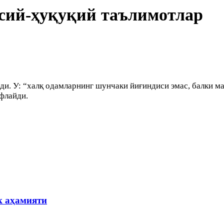
ёсий-ҳуқуқий таълимотлар
и. У: “халқ одамларнинг шунчаки йиғиндиси эмас, балки м
флайди.
к аҳамияти