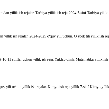
anidan yillik ish rejalar. Tarbiya yillik ish reja 2024 5-sinf Tarbiya yill
an yillik ish rejalar. 2024-2025 o'quv yili uchun. O'zbek tili yillik ish rej
10-11 sinflar uchun yillik ish reja. Yuklab olish. Matematika yillik is
uv yili uchun yillik ish rejalar. Kimyo ish reja yillik 7-sinf Kimyo yill