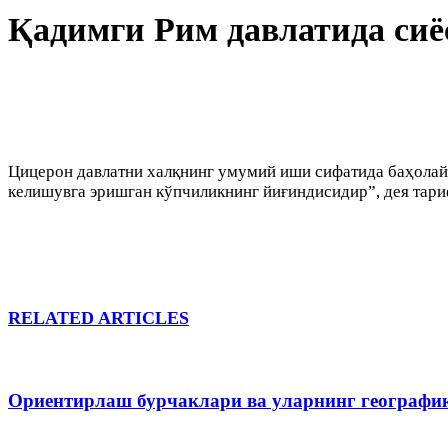
Қадимги Рим давлатида си
Цицерон давлатни халқнинг умумий иши сифатида баҳолайд
келишувга эришган кўпчиликнинг йиғиндисидир”, дея тари
RELATED ARTICLES
Ориентирлаш бурчаклари ва уларнинг географи