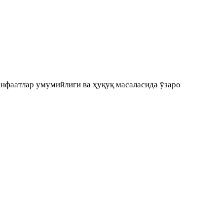
анфаатлар умумийлиги ва ҳуқуқ масаласида ўзаро