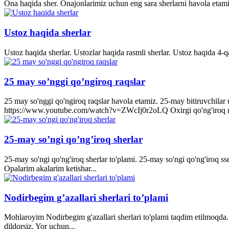
Ona haqida sher. Onajonlarimiz uchun eng sara sherlarni havola etami
Ustoz haqida sherlar
Ustoz haqida sherlar. Ustozlar haqida rasmli sherlar. Ustoz haqida 4-q
25 may so’nggi qo’ngiroq raqslar
25 may so'nggi qo'ngiroq raqslar havola etamiz. 25-may bitiruvchila
https://www.youtube.com/watch?v=ZWcIj0r2oLQ Oxirgi qo'ng'iro
25-may so’ngi qo’ng’iroq sherlar
25-may so'ngi qo'ng'iroq sherlar to'plami. 25-may so'ngi qo'ng'iroq s
Opalarim akalarim ketishar...
Nodirbegim g’azallari sherlari to’plami
Mohlaroyim Nodirbegim g'azallari sherlari to'plami taqdim etilmoqda. 
dildorsiz. Yor uchun...