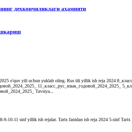
рнинг деҳқончиликдаги аҳамияти
бошқариш
r. 2024-2025 o'quv yili uchun yuklab oling. Rus tili yillik ish reja 202
довой_2024_2025_ 11_класс_рус_язык_годовой_2024_2025_ 5_к
ой_2024_2025_ Tavsiya...
9-10-11 sinf yillik ish rejalar. Tarix fanidan ish reja 2024 5-sinf Tarix 