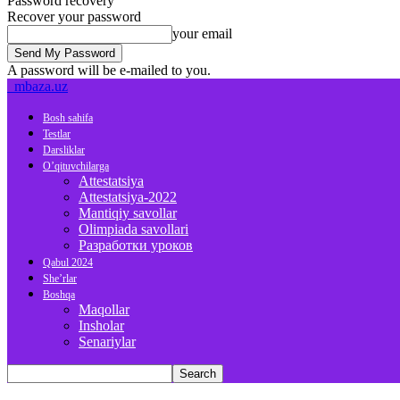
Password recovery
Recover your password
your email
A password will be e-mailed to you.
mbaza.uz
Bosh sahifa
Testlar
Darsliklar
O’qituvchilarga
Attestatsiya
Attestatsiya-2022
Mantiqiy savollar
Olimpiada savollari
Разработки уроков
Qabul 2024
She’rlar
Boshqa
Maqollar
Insholar
Senariylar