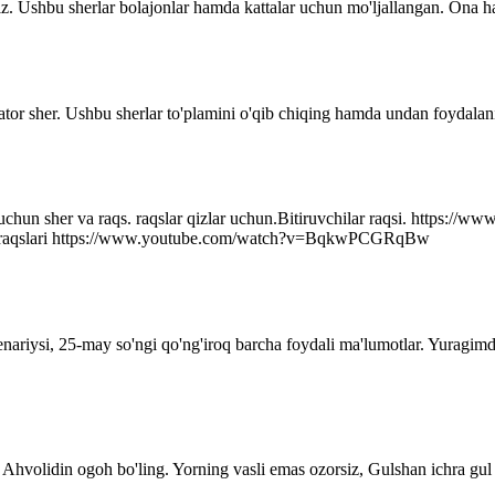
z. Ushbu sherlar bolajonlar hamda kattalar uchun mo'ljallangan. Ona ha
ator sher. Ushbu sherlar to'plamini o'qib chiqing hamda undan foydalani
r uchun sher va raqs. raqslar qizlar uchun.Bitiruvchilar raqsi. http
q raqslari https://www.youtube.com/watch?v=BqkwPCGRqBw
senariysi, 25-may so'ngi qo'ng'iroq barcha foydali ma'lumotlar. Yuragim
Ahvolidin ogoh bo'ling. Yorning vasli emas ozorsiz, Gulshan ichra gul 