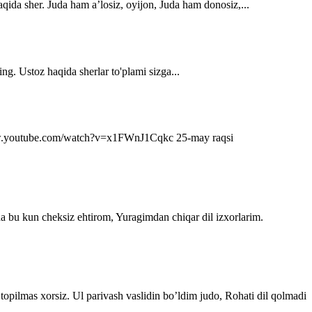
qida sher. Juda ham a’losiz, oyijon, Juda ham donosiz,...
ng. Ustoz haqida sherlar to'plami sizga...
s://www.youtube.com/watch?v=x1FWnJ1Cqkc 25-may raqsi
da bu kun cheksiz ehtirom, Yuragimdan chiqar dil izxorlarim.
topilmas xorsiz. Ul parivash vaslidin bo’ldim judo, Rohati dil qolmadi