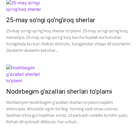
25-may so’ngi qo’ng’iroq sherlar
25-may so'ngi qo'ng'iroq sherlar to'plami. 25-may so'ngi qo'ng'iroq
ssenariysi, 25-may so'ngi qo'ng'iroq barcha foydali ma'lumotlar.
Yuragimda bu kun cheksiz ehtirom, Yuragimdan chiqar dil izxorlarim.
Opalarim akalarim ketishar...
Nodirbegim g’azallari sherlari to’plami
Mohlaroyim Nodirbegim g'azallari sherlari to'plami taqdim
etilmoqda. Ahvolidin ogoh bo'ling. Yorning vasli emas ozorsiz,
Gulshan ichra gul topilmas xorsiz. Ul parivash vaslidin bo’ldim judo,
Rohati dil qolmadi dildorsiz. Yor uchun...