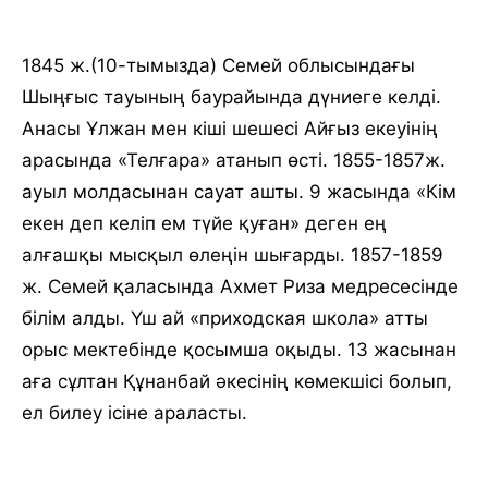
1845 ж.(10-тымызда) Семей облысындағы
Шыңғыс тауының баурайында дүниеге келдi.
Анасы Ұлжан мен кiшi шешесi Айғыз екеуiнiң
арасында «Телғара» атанып өстi. 1855-1857ж.
ауыл молдасынан сауат ашты. 9 жасында «Кiм
екен деп келiп ем түйе қуған» деген ең
алғашқы мысқыл өлеңiн шығарды. 1857-1859
ж. Семей қаласында Ахмет Риза медресесiнде
бiлiм алды. Үш ай «приходская школа» атты
орыс мектебiнде қосымша оқыды. 13 жасынан
аға сұлтан Құнанбай әкесiнiң көмекшiсi болып,
ел билеу iсiне араласты.