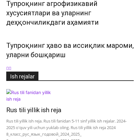
Тупроқнинг агрофизикавий
хусусиятлари ва уларнинг
деҳқончиликдаги аҳамияти
Тупроқнинг ҳаво ва иссиқлик мароми,
уларни бошқариш
Ish rejalar
Rus tili yillik ish reja
Rus tili yillik ish reja. Rus tili fanidan 5-11 sinf yillik ish rejalar. 2024-
2025 o'quv yili uchun yuklab oling. Rus tili yillik ish reja 2024
8_класс_рус_язык_годовой_2024_2025_