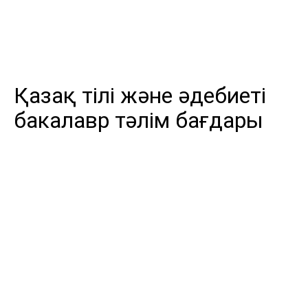
Қазақ тiлi және әдебиетi
бакалавр тәлім бағдары