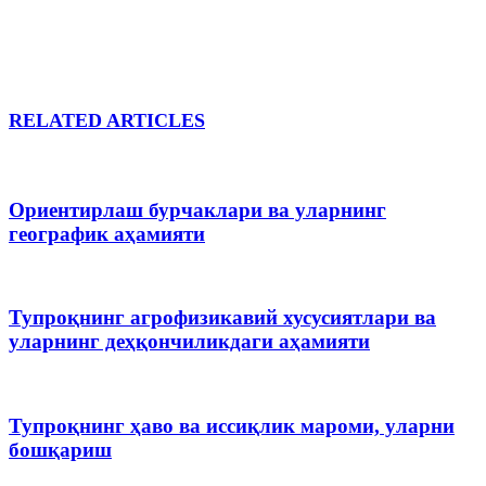
RELATED ARTICLES
Ориентирлаш бурчаклари ва уларнинг
географик аҳамияти
Тупроқнинг агрофизикавий хусусиятлари ва
уларнинг деҳқончиликдаги аҳамияти
Тупроқнинг ҳаво ва иссиқлик мароми, уларни
бошқариш