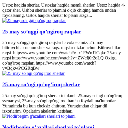
Ustoz haqida sherlar. Ustozlar haqida rasmli sherlar. Ustoz haqida 4-
qator sher. Ushbu sherlar to'plamini o'qib chiqing hamda undan
foydalaning. Ustoz haqida sherlar to'plami sizga...
25 may so’nggi qo’ngiroq raqslar
25 may so'nggi qo'ngiroq raqslar havola etamiz. 25-may
bitiruvchilar uchun sher va raqs. raqslar qizlar uchun.Bitiruvchilar
raqsi. https://www.youtube.com/watch?v=x1FWnJ1Cqkc 25-may
raqsi https://www.youtube.com/watch?v=ZWcIj0r2oLQ Oxirgi
qo'ng'iroq raqslari https://www.youtube.com/watch?
v=BqkwPCGRqBw
25-may so’ngi qo’ng’iroq sherlar
25-may so'ngi qo'ng'iroq sherlar to'plami. 25-may so'ngi qo'ng'iroq
ssenariysi, 25-may so'ngi qo'ng'iroq barcha foydali ma'lumotlar.
Yuragimda bu kun cheksiz ehtirom, Yuragimdan chiqar dil
izxorlarim. Opalarim akalarim ketishar...
Nodirbegim g’azallari sherlari to’plami