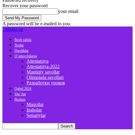
Password recovery
Recover your password
your email
A password will be e-mailed to you.
mbaza.uz
Bosh sahifa
Testlar
Darsliklar
O’qituvchilarga
Attestatsiya
Attestatsiya-2022
Mantiqiy savollar
Olimpiada savollari
Разработки уроков
Qabul 2024
She’rlar
Boshqa
Maqollar
Insholar
Senariylar