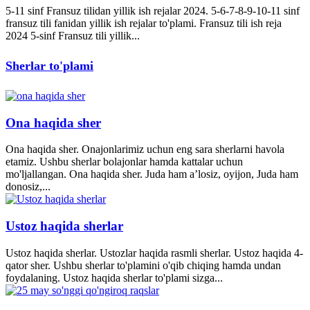
5-11 sinf Fransuz tilidan yillik ish rejalar 2024. 5-6-7-8-9-10-11 sinf
fransuz tili fanidan yillik ish rejalar to'plami. Fransuz tili ish reja
2024 5-sinf Fransuz tili yillik...
Sherlar to'plami
Ona haqida sher
Ona haqida sher. Onajonlarimiz uchun eng sara sherlarni havola
etamiz. Ushbu sherlar bolajonlar hamda kattalar uchun
mo'ljallangan. Ona haqida sher. Juda ham a’losiz, oyijon, Juda ham
donosiz,...
Ustoz haqida sherlar
Ustoz haqida sherlar. Ustozlar haqida rasmli sherlar. Ustoz haqida 4-
qator sher. Ushbu sherlar to'plamini o'qib chiqing hamda undan
foydalaning. Ustoz haqida sherlar to'plami sizga...