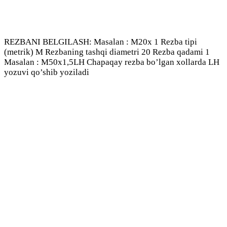
REZBANI BELGILASH: Masalan : М20х 1 Rezba tipi
(metrik) М Rezbaning tashqi diametri 20 Rezba qadami 1
Masalan : М50х1,5LH Chapaqay rezba bo’lgan xollarda LH
yozuvi qo’shib yoziladi