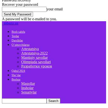
Password recovery
Recover your password
your email
A password will be e-mailed to you.
mbaza.uz
Bosh sahifa
Testlar
Darsliklar
O’qituvchilarga
Attestatsiya
Attestatsiya-2022
Mantiqiy savollar
Olimpiada savollari
Разработки уроков
Qabul 2024
She’rlar
Boshqa
Maqollar
Insholar
Senariylar