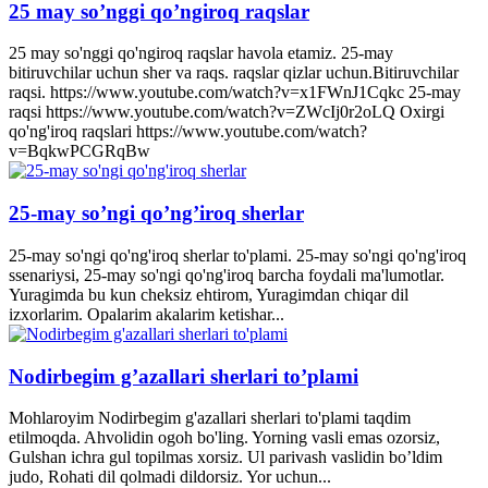
25 may so’nggi qo’ngiroq raqslar
25 may so'nggi qo'ngiroq raqslar havola etamiz. 25-may
bitiruvchilar uchun sher va raqs. raqslar qizlar uchun.Bitiruvchilar
raqsi. https://www.youtube.com/watch?v=x1FWnJ1Cqkc 25-may
raqsi https://www.youtube.com/watch?v=ZWcIj0r2oLQ Oxirgi
qo'ng'iroq raqslari https://www.youtube.com/watch?
v=BqkwPCGRqBw
25-may so’ngi qo’ng’iroq sherlar
25-may so'ngi qo'ng'iroq sherlar to'plami. 25-may so'ngi qo'ng'iroq
ssenariysi, 25-may so'ngi qo'ng'iroq barcha foydali ma'lumotlar.
Yuragimda bu kun cheksiz ehtirom, Yuragimdan chiqar dil
izxorlarim. Opalarim akalarim ketishar...
Nodirbegim g’azallari sherlari to’plami
Mohlaroyim Nodirbegim g'azallari sherlari to'plami taqdim
etilmoqda. Ahvolidin ogoh bo'ling. Yorning vasli emas ozorsiz,
Gulshan ichra gul topilmas xorsiz. Ul parivash vaslidin bo’ldim
judo, Rohati dil qolmadi dildorsiz. Yor uchun...