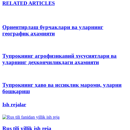
RELATED ARTICLES
Ориентирлаш бурчаклари ва уларнинг
географик аҳамияти
Тупроқнинг агрофизикавий хусусиятлари ва
уларнинг деҳқончиликдаги аҳамияти
Тупроқнинг ҳаво ва иссиқлик мароми, уларни
бошқариш
Ish rejalar
Rus tili yillik ish reja