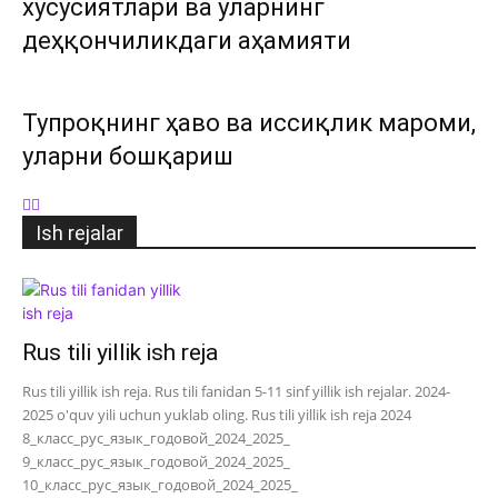
хусусиятлари ва уларнинг
деҳқончиликдаги аҳамияти
Тупроқнинг ҳаво ва иссиқлик мароми,
уларни бошқариш
Ish rejalar
Rus tili yillik ish reja
Rus tili yillik ish reja. Rus tili fanidan 5-11 sinf yillik ish rejalar. 2024-
2025 o'quv yili uchun yuklab oling. Rus tili yillik ish reja 2024
8_класс_рус_язык_годовой_2024_2025_
9_класс_рус_язык_годовой_2024_2025_
10_класс_рус_язык_годовой_2024_2025_