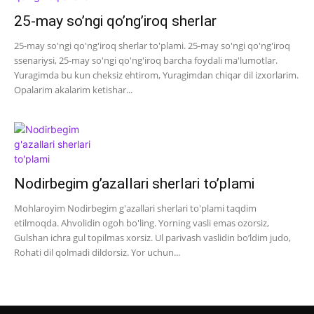
25-may so’ngi qo’ng’iroq sherlar
25-may so'ngi qo'ng'iroq sherlar to'plami. 25-may so'ngi qo'ng'iroq
ssenariysi, 25-may so'ngi qo'ng'iroq barcha foydali ma'lumotlar.
Yuragimda bu kun cheksiz ehtirom, Yuragimdan chiqar dil izxorlarim.
Opalarim akalarim ketishar...
Nodirbegim g’azallari sherlari to’plami
Mohlaroyim Nodirbegim g'azallari sherlari to'plami taqdim
etilmoqda. Ahvolidin ogoh bo'ling. Yorning vasli emas ozorsiz,
Gulshan ichra gul topilmas xorsiz. Ul parivash vaslidin bo’ldim judo,
Rohati dil qolmadi dildorsiz. Yor uchun...