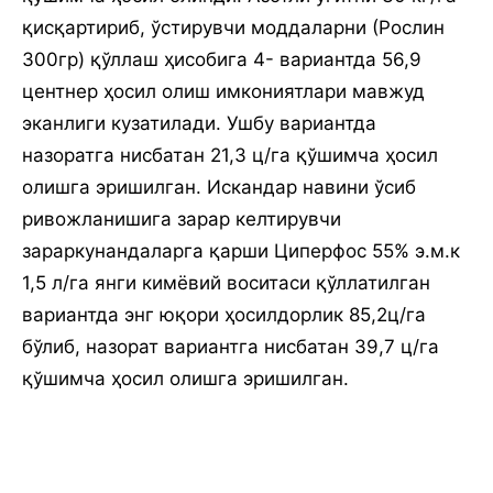
қисқартириб, ўстирувчи моддаларни (Рослин
300гр) қўллаш ҳисобига 4- вариантда 56,9
центнер ҳосил олиш имкониятлари мавжуд
эканлиги кузатилади. Ушбу вариантда
назоратга нисбатан 21,3 ц/га қўшимча ҳосил
олишга эришилган. Искандар навини ўсиб
ривожланишига зарар келтирувчи
зараркунандаларга қарши Циперфос 55% э.м.к
1,5 л/га янги кимёвий воситаси қўллатилган
вариантда энг юқори ҳосилдорлик 85,2ц/га
бўлиб, назорат вариантга нисбатан 39,7 ц/га
қўшимча ҳосил олишга эришилган.