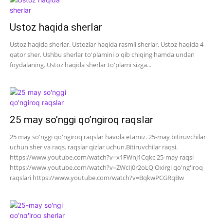
Ustoz haqida sherlar
Ustoz haqida sherlar. Ustozlar haqida rasmli sherlar. Ustoz haqida 4-
qator sher. Ushbu sherlar to'plamini o'qib chiqing hamda undan
foydalaning. Ustoz haqida sherlar to'plami sizga...
25 may so’nggi qo’ngiroq raqslar
25 may so'nggi qo'ngiroq raqslar havola etamiz. 25-may bitiruvchilar
uchun sher va raqs. raqslar qizlar uchun.Bitiruvchilar raqsi.
https://www.youtube.com/watch?v=x1FWnJ1Cqkc 25-may raqsi
https://www.youtube.com/watch?v=ZWcIj0r2oLQ Oxirgi qo'ng'iroq
raqslari https://www.youtube.com/watch?v=BqkwPCGRqBw