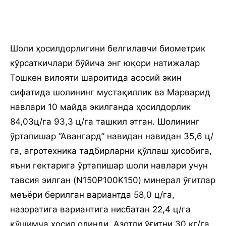
Шоли ҳосилдорлигини белгилавчи биометрик
кўрсаткичлари бўйича энг юқори натижалар
Тошкен вилояти шароитида асосий экин
сифатида шолининг мустақиллик ва Марварид
навлари 10 майда экилганда ҳосилдорлик
84,03ц/га 93,3 ц/га ташкил этган. Шолининг
ўртапишар “Авангард” навидан навидан 35,6 ц/
га, агротехника тадбирларни қўллаш ҳисобига,
яъни гектарига ўртапишар шоли навлари учун
тавсия эилган (N150Р100K150) минерал ўғитлар
меъёри берилган вариантда 58,0 ц/га,
назоратига вариантига нисбатан 22,4 ц/га
қўшимча ҳосил олинди. Азотли ўғитни 30 кг/га