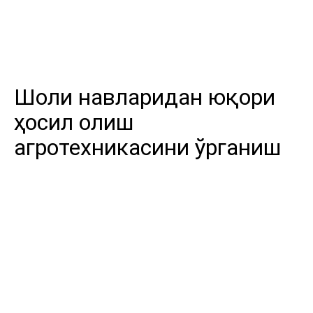
Шоли навларидан юқори
ҳосил олиш
агротехникасини ўрганиш