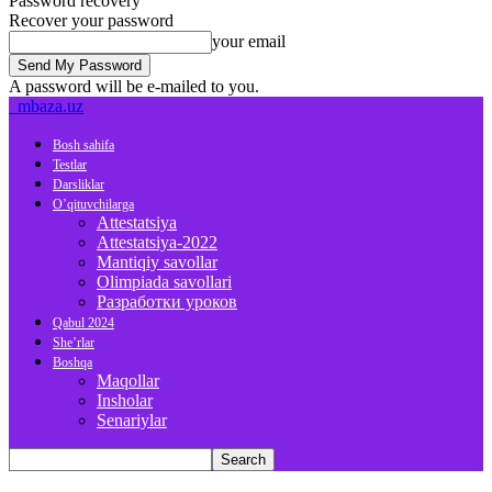
Password recovery
Recover your password
your email
A password will be e-mailed to you.
mbaza.uz
Bosh sahifa
Testlar
Darsliklar
O’qituvchilarga
Attestatsiya
Attestatsiya-2022
Mantiqiy savollar
Olimpiada savollari
Разработки уроков
Qabul 2024
She’rlar
Boshqa
Maqollar
Insholar
Senariylar