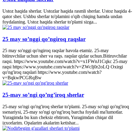
Ustoz haqida sherlar. Ustozlar haqida rasmli sherlar. Ustoz haqida 4-
qator sher. Ushbu sherlar to'plamini o'qib chiqing hamda undan
foydalaning. Ustoz haqida sherlar to'plami sizga...
25 may so’nggi qo’ngiroq raqslar
25 may so'nggi qo'ngiroq raqslar havola etamiz. 25-may
bitiruvchilar uchun sher va raqs. raqslar qizlar uchun.Bitiruvchilar
raqsi. https://www.youtube.com/watch?v=x1FWnJ1Cqkc 25-may
raqsi https://www.youtube.com/watch?v=ZWcIj0r2oLQ Oxirgi
qo'ng'iroq raqslari https://www.youtube.com/watch?
v=BqkwPCGRqBw
25-may so’ngi qo’ng’iroq sherlar
25-may so'ngi qo'ng'iroq sherlar to'plami. 25-may so'ngi qo'ng'iroq
ssenariysi, 25-may so'ngi qo'ng'iroq barcha foydali ma'lumotlar.
Yuragimda bu kun cheksiz ehtirom, Yuragimdan chiqar dil
izxorlarim. Opalarim akalarim ketishar...