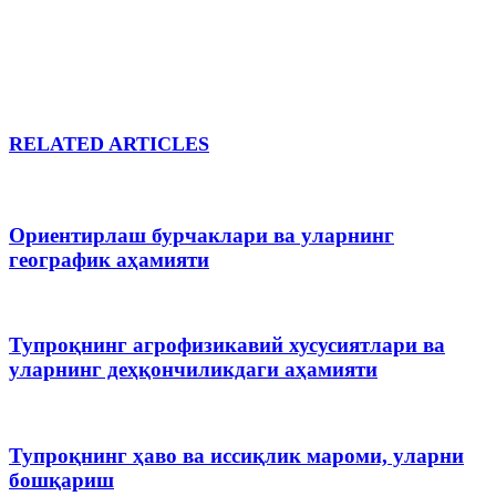
RELATED ARTICLES
Ориентирлаш бурчаклари ва уларнинг
географик аҳамияти
Тупроқнинг агрофизикавий хусусиятлари ва
уларнинг деҳқончиликдаги аҳамияти
Тупроқнинг ҳаво ва иссиқлик мароми, уларни
бошқариш