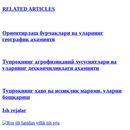
RELATED ARTICLES
Ориентирлаш бурчаклари ва уларнинг
географик аҳамияти
Тупроқнинг агрофизикавий хусусиятлари ва
уларнинг деҳқончиликдаги аҳамияти
Тупроқнинг ҳаво ва иссиқлик мароми, уларни
бошқариш
Ish rejalar