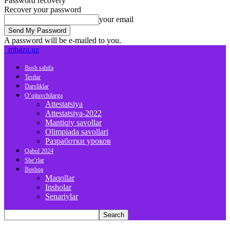
Password recovery
Recover your password
your email
A password will be e-mailed to you.
mbaza.uz
Bosh sahifa
Testlar
Darsliklar
O’qituvchilarga
Attestatsiya
Attestatsiya-2022
Mantiqiy savollar
Olimpiada savollari
Разработки уроков
Qabul 2024
She’rlar
Boshqa
Maqollar
Insholar
Senariylar