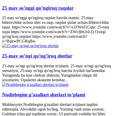
25 may so’nggi qo’ngiroq raqslar
25 may so'nggi qo'ngiroq raqslar havola etamiz. 25-may
bitiruvchilar uchun sher va raqs. raqslar qizlar uchun.Bitiruvchilar
raqsi. https://www.youtube.com/watch?v=x1FWnJ1Cqkc 25-may
raqsi https://www.youtube.com/watch?v=ZWcIj0r2oLQ Oxirgi
qo'ng'iroq raqslari https://www.youtube.com/watch?
v=BqkwPCGRqBw
25-may so’ngi qo’ng’iroq sherlar
25-may so'ngi qo'ng'iroq sherlar to'plami. 25-may so'ngi qo'ng'iroq
ssenariysi, 25-may so'ngi qo'ng'iroq barcha foydali ma'lumotlar.
Yuragimda bu kun cheksiz ehtirom, Yuragimdan chiqar dil
izxorlarim. Opalarim akalarim ketishar...
Nodirbegim g’azallari sherlari to’plami
Mohlaroyim Nodirbegim g'azallari sherlari to'plami taqdim
etilmoqda. Ahvolidin ogoh bo'ling. Yorning vasli emas ozorsiz,
Gulshan ichra gul topilmas xorsiz. Ul parivash vaslidin bo’ldim