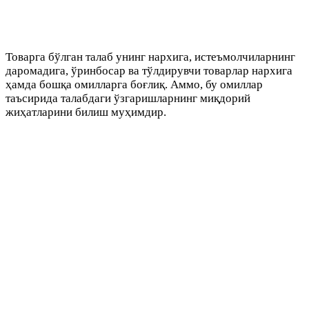
Товарга бўлган талаб унинг нархига, истеъмолчиларнинг
даромадига, ўринбосар ва тўлдирувчи товарлар нархига
ҳамда бошқа омилларга боғлиқ. Аммо, бу омиллар
таъсирида талабдаги ўзгаришларнинг миқдорий
жиҳатларини билиш муҳимдир.