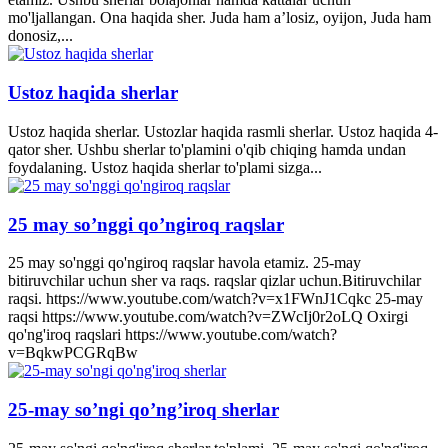
mo'ljallangan. Ona haqida sher. Juda ham a’losiz, oyijon, Juda ham
donosiz,...
Ustoz haqida sherlar
Ustoz haqida sherlar. Ustozlar haqida rasmli sherlar. Ustoz haqida 4-
qator sher. Ushbu sherlar to'plamini o'qib chiqing hamda undan
foydalaning. Ustoz haqida sherlar to'plami sizga...
25 may so’nggi qo’ngiroq raqslar
25 may so'nggi qo'ngiroq raqslar havola etamiz. 25-may
bitiruvchilar uchun sher va raqs. raqslar qizlar uchun.Bitiruvchilar
raqsi. https://www.youtube.com/watch?v=x1FWnJ1Cqkc 25-may
raqsi https://www.youtube.com/watch?v=ZWcIj0r2oLQ Oxirgi
qo'ng'iroq raqslari https://www.youtube.com/watch?
v=BqkwPCGRqBw
25-may so’ngi qo’ng’iroq sherlar