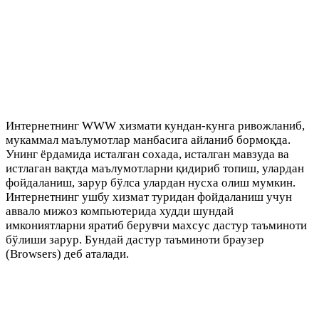
Интернетнинг WWW хизмати кундан-кунга ривожланиб,
мукаммал маълумотлар манбасига айланиб бормоқда.
Унинг ёрдамида исталган сохада, исталган мавзуда ва
истлаган вақтда маълумотларни қидириб топиш, улардан
фойдаланиш, зарур бўлса улардан нусха олиш мумкин.
Интернетнинг ушбу хизмат туридан фойдаланиш учун
аввало мижоз компьютерида худди шундай
имкониятларни яратиб берувчи махсус дастур таъминоти
бўлиши зарур. Бундай дастур таъминоти браузер
(Browsers) деб аталади.