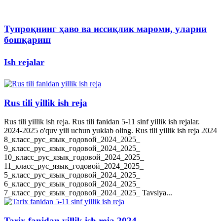
Тупроқнинг ҳаво ва иссиқлик мароми, уларни
бошқариш
Ish rejalar
Rus tili yillik ish reja
Rus tili yillik ish reja. Rus tili fanidan 5-11 sinf yillik ish rejalar.
2024-2025 o'quv yili uchun yuklab oling. Rus tili yillik ish reja 2024
8_класс_рус_язык_годовой_2024_2025_
9_класс_рус_язык_годовой_2024_2025_
10_класс_рус_язык_годовой_2024_2025_
11_класс_рус_язык_годовой_2024_2025_
5_класс_рус_язык_годовой_2024_2025_
6_класс_рус_язык_годовой_2024_2025_
7_класс_рус_язык_годовой_2024_2025_ Tavsiya...
Tarix fanidan yillik ish reja 2024