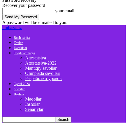
Password recovery
Recover your password
your email
A password will be e-mailed to you.
mbaza.uz
Bosh sahifa
Testlar
Darsliklar
O’qituvchilarga
Attestatsiya
Attestatsiya-2022
Mantiqiy savollar
Olimpiada savollari
Разработки уроков
Qabul 2024
She’rlar
Boshqa
Maqollar
Insholar
Senariylar