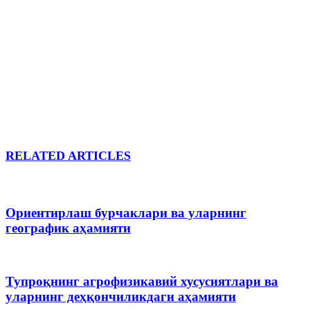
RELATED ARTICLES
Ориентирлаш бурчаклари ва уларнинг
географик аҳамияти
Тупроқнинг агрофизикавий хусусиятлари ва
уларнинг деҳқончиликдаги аҳамияти