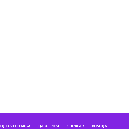
O’QITUVCHILARGA
QABUL 2024
SHE’RLAR
BOSHQA