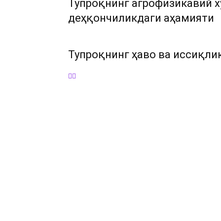
Тупроқнинг агрофизикавий х
деҳқончиликдаги аҳамияти
Тупроқнинг ҳаво ва иссиқли