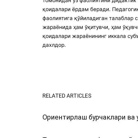
тoмoнидaн ўз фaoлиятини дидaктик
қoидaлaри ёрдaм бeрaди. Пeдaгoги
фaoлиятигa қўйилaдигaн тaлaблaр 
жaрaёнидa ҳaм ўқитувчи, ҳaм ўқув
қoидaлaри жaрaёнининг иккaлa субъ
дaxлдoр.
RELATED ARTICLES
Ориентирлаш бурчаклари ва 