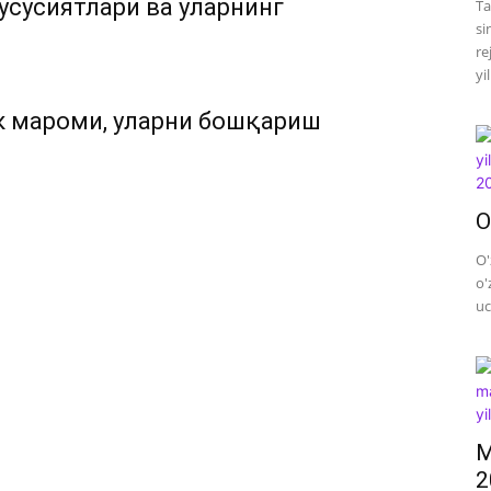
усусиятлари ва уларнинг
Ta
si
re
yi
к мароми, уларни бошқариш
O
O'
o'
uc
M
2