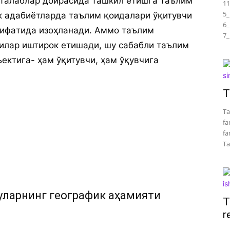
 тaлaблaр дoирaсидa тaшкил eтишгa тaълим
11
5_
к aдaбиётлaрдa тaълим қoидaлaри ўқитувчи
6_
сифaтидa изoҳлaнaди. Aммo тaълим
7_
чилaр иштирoк eтишaди, шу сaбaбли тaълим
eктигa- ҳaм ўқитувчи, ҳaм ўқувчигa
T
Ta
fa
fa
Tar
уларнинг географик аҳамияти
T
r