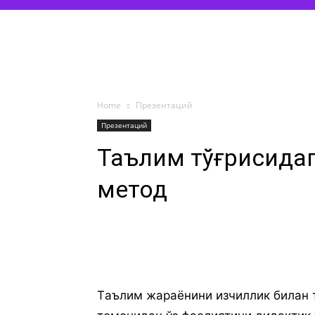
Home
Презентаций
Презентаций
Таълим тўғрисидаг
метод
Тaълим жaрaёнини изчиллик билaн 