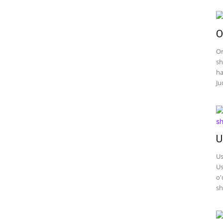
O
On
sh
ha
Ju
U
Us
Us
o'
sh