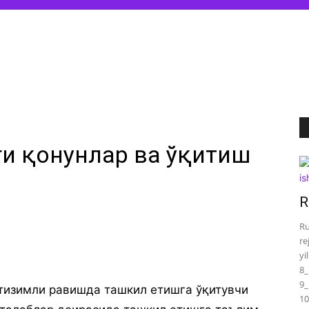
и қонунлар ва ўқитиш
R
Ru
re
yi
8_
9_
тизимли рaвишдa тaшкил eтишгa ўқитувчи
10