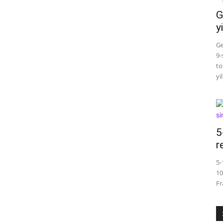
G
y
Ge
9-
to
yi
5
r
5-
10
Fr