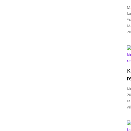
Ma
fa
Yu
Ma
20
K
r
Ki
20
re
yil