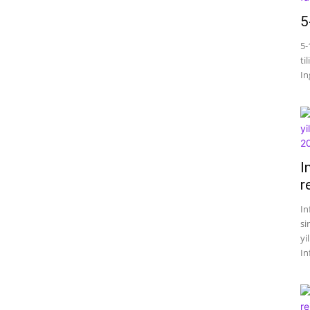
5
5-
ti
Ing
I
r
In
si
yi
In