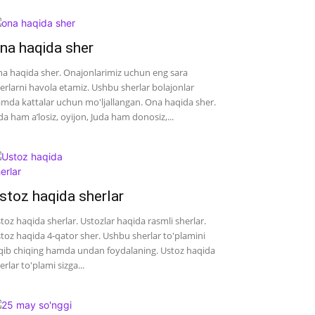
na haqida sher
a haqida sher. Onajonlarimiz uchun eng sara
erlarni havola etamiz. Ushbu sherlar bolajonlar
mda kattalar uchun mo'ljallangan. Ona haqida sher.
da ham a’losiz, oyijon, Juda ham donosiz,...
stoz haqida sherlar
toz haqida sherlar. Ustozlar haqida rasmli sherlar.
toz haqida 4-qator sher. Ushbu sherlar to'plamini
qib chiqing hamda undan foydalaning. Ustoz haqida
erlar to'plami sizga...